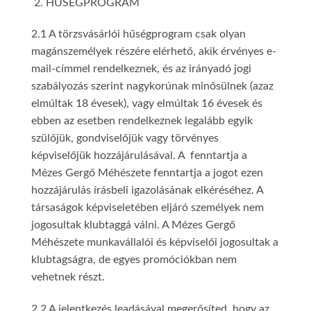
HŰSÉGPROGRAM
2.1 A törzsvásárlói hűségprogram csak olyan
magánszemélyek részére elérhető, akik érvényes e-
mail-címmel rendelkeznek, és az irányadó jogi
szabályozás szerint nagykorúnak minősülnek (azaz
elmúltak 18 évesek), vagy elmúltak 16 évesek és
ebben az esetben rendelkeznek legalább egyik
szülőjük, gondviselőjük vagy törvényes
képviselőjük hozzájárulásával. A fenntartja a
Mézes Gergő Méhészete fenntartja a jogot ezen
hozzájárulás írásbeli igazolásának elkéréséhez. A
társaságok képviseletében eljáró személyek nem
jogosultak klubtaggá válni. A Mézes Gergő
Méhészete munkavállalói és képviselői jogosultak a
klubtagságra, de egyes promóciókban nem
vehetnek részt.
2.2 A jelentkezés leadásával megerősíted, hogy az