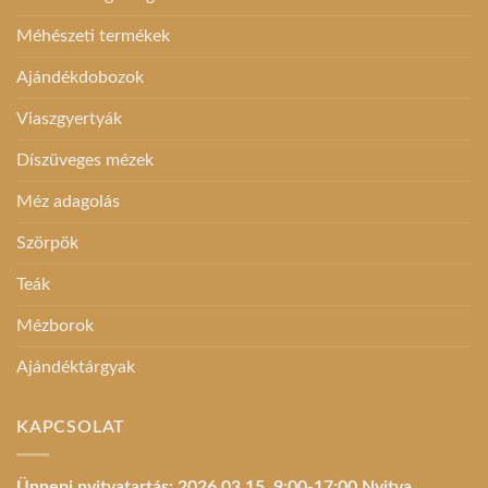
Méhészeti termékek
Ajándékdobozok
Viaszgyertyák
Díszüveges mézek
Méz adagolás
Szörpök
Teák
Mézborok
Ajándéktárgyak
KAPCSOLAT
Ünnepi nyitvatartás: 2026.03.15. 9:00-17:00 Nyitva