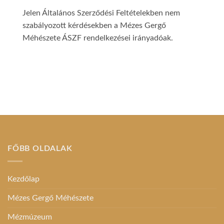
Jelen Általános Szerződési Feltételekben nem
szabályozott kérdésekben a Mézes Gergő
Méhészete ÁSZF rendelkezései irányadóak.
FŐBB OLDALAK
Kezdőlap
Mézes Gergő Méhészete
Mézmúzeum