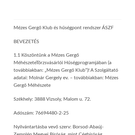
Mézes Gergő Klub és hűségpont rendszer ÁSZF
BEVEZETÉS
1.1 Köszöntünk a Mézes Gergő
MéhészeteTörzsvásárlói Hűségprogramjában (a
továbbiakban: „Mézes Gergő Klub”)! A Szolgáltató
adatai: Molnár Gergely ev. – továbbiakban: Mézes
Gergő Méhészete
Székhely: 3888 Vizsoly, Malom u. 72.
Adószám: 76694480-2-25
Nyilvántartásba vevő szerv: Borsod-Abaúj-
Zemplén Megyei Bíróság, mint Cégbíróság