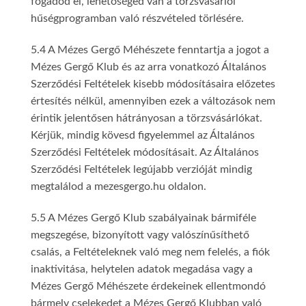
fogadod el, lehetőséged van a törzsvásárlói
hűségprogramban való részvételed törlésére.
5.4 A Mézes Gergő Méhészete fenntartja a jogot a
Mézes Gergő Klub és az arra vonatkozó Általános
Szerződési Feltételek kisebb módosításaira előzetes
értesítés nélkül, amennyiben ezek a változások nem
érintik jelentősen hátrányosan a törzsvásárlókat.
Kérjük, mindig kövesd figyelemmel az Általános
Szerződési Feltételek módosításait. Az Általános
Szerződési Feltételek legújabb verzióját mindig
megtalálod a mezesgergo.hu oldalon.
5.5 A Mézes Gergő Klub szabályainak bármiféle
megszegése, bizonyított vagy valószínűsíthető
csalás, a Feltételeknek való meg nem felelés, a fiók
inaktivitása, helytelen adatok megadása vagy a
Mézes Gergő Méhészete érdekeinek ellentmondó
bármely cselekedet a Mézes Gergő Klubban való