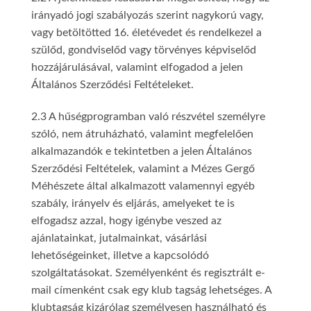
irányadó jogi szabályozás szerint nagykorú vagy,
vagy betöltötted 16. életévedet és rendelkezel a
szülőd, gondviselőd vagy törvényes képviselőd
hozzájárulásával, valamint elfogadod a jelen
Általános Szerződési Feltételeket.
2.3 A hűségprogramban való részvétel személyre
szóló, nem átruházható, valamint megfelelően
alkalmazandók e tekintetben a jelen Általános
Szerződési Feltételek, valamint a Mézes Gergő
Méhészete által alkalmazott valamennyi egyéb
szabály, irányelv és eljárás, amelyeket te is
elfogadsz azzal, hogy igénybe veszed az
ajánlatainkat, jutalmainkat, vásárlási
lehetőségeinket, illetve a kapcsolódó
szolgáltatásokat. Személyenként és regisztrált e-
mail címenként csak egy klub tagság lehetséges. A
klubtagság kizárólag személyesen használható és