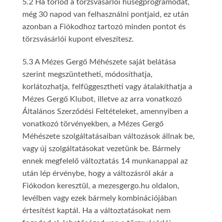
5.2 Ha törlöd a törzsvásárlói hűségprogramodat,
még 30 napod van felhasználni pontjaid, ez után
azonban a Fiókodhoz tartozó minden pontot és
törzsvásárlói kupont elveszítesz.
5.3 A Mézes Gergő Méhészete saját belátása
szerint megszüntetheti, módosíthatja,
korlátozhatja, felfüggesztheti vagy átalakíthatja a
Mézes Gergő Klubot, illetve az arra vonatkozó
Általános Szerződési Feltételeket, amennyiben a
vonatkozó törvényekben, a Mézes Gergő
Méhészete szolgáltatásaiban változások állnak be,
vagy új szolgáltatásokat vezetünk be. Bármely
ennek megfelelő változtatás 14 munkanappal az
után lép érvénybe, hogy a változásról akár a
Fiókodon keresztül, a mezesgergo.hu oldalon,
levélben vagy ezek bármely kombinációjában
értesítést kaptál. Ha a változtatásokat nem