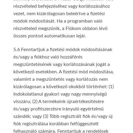
részvételed befejezéséhez vagy korlátozásához
vezet, nem kizárólagosan beleértve a fizetési
módok módosítását. Ha a programban való
részvételed megszűnik, a Fiókom oldalon lévő
összes pontod automatikusan lejár.
5.6 Fenntartjuk a fizetési módok módosításának
és/vagy a fiókhoz való hozzáférés
megszüntetésének vagy korlátozásának jogát a
következő esetekben. A fizetési mód módosítása,
valamint a megszüntetés vagy korlátozás nem
kizárólagosan a következő okokból történhet: (1)
Indokolatlanul gyakori vagy nagy mennyiségű
visszáru; (2) A termékeink újraértékesítésére
és/vagy profitszerzésre irányuló egyértelmű
szándék; vagy (3) Több regisztrált fiók és/vagy új
fiók regisztrálása korábban felfüggesztett
felhasználó számára. Fenntartjuk a rendelések