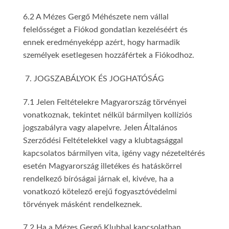
6.2 A Mézes Gergő Méhészete nem vállal
felelősséget a Fiókod gondatlan kezeléséért és
ennek eredményeképp azért, hogy harmadik
személyek esetlegesen hozzáfértek a Fiókodhoz.
JOGSZABÁLYOK ÉS JOGHATÓSÁG
7.1 Jelen Feltételekre Magyarország törvényei
vonatkoznak, tekintet nélkül bármilyen kollíziós
jogszabályra vagy alapelvre. Jelen Általános
Szerződési Feltételekkel vagy a klubtagsággal
kapcsolatos bármilyen vita, igény vagy nézeteltérés
esetén Magyarország illetékes és hatáskörrel
rendelkező bíróságai járnak el, kivéve, ha a
vonatkozó kötelező erejű fogyasztóvédelmi
törvények másként rendelkeznek.
7.2 Ha a Mézes Gergő Klubbal kapcsolatban