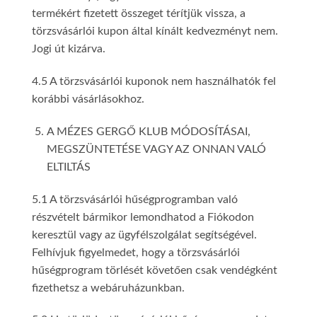
termékért fizetett összeget térítjük vissza, a
törzsvásárlói kupon által kínált kedvezményt nem.
Jogi út kizárva.
4.5 A törzsvásárlói kuponok nem használhatók fel
korábbi vásárlásokhoz.
A MÉZES GERGŐ KLUB MÓDOSÍTÁSAI,
MEGSZÜNTETÉSE VAGY AZ ONNAN VALÓ
ELTILTÁS
5.1 A törzsvásárlói hűségprogramban való
részvételt bármikor lemondhatod a Fiókodon
keresztül vagy az ügyfélszolgálat segítségével.
Felhívjuk figyelmedet, hogy a törzsvásárlói
hűségprogram törlését követően csak vendégként
fizethetsz a webáruházunkban.