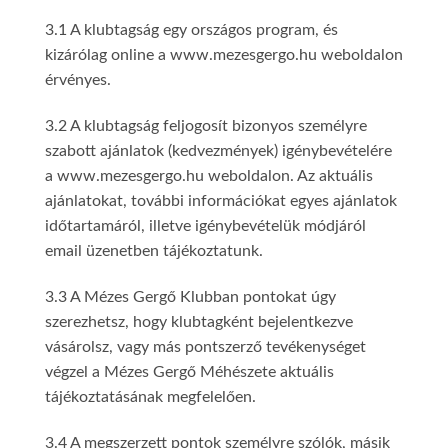
3.1 A klubtagság egy országos program, és
kizárólag online a www.mezesgergo.hu weboldalon
érvényes.
3.2 A klubtagság feljogosít bizonyos személyre
szabott ajánlatok (kedvezmények) igénybevételére
a www.mezesgergo.hu weboldalon. Az aktuális
ajánlatokat, további információkat egyes ajánlatok
időtartamáról, illetve igénybevételük módjáról
email üzenetben tájékoztatunk.
3.3 A Mézes Gergő Klubban pontokat úgy
szerezhetsz, hogy klubtagként bejelentkezve
vásárolsz, vagy más pontszerző tevékenységet
végzel a Mézes Gergő Méhészete aktuális
tájékoztatásának megfelelően.
3.4 A megszerzett pontok személyre szólók, másik