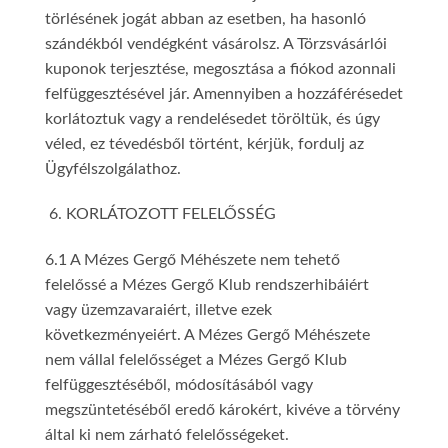
törlésének jogát abban az esetben, ha hasonló
szándékból vendégként vásárolsz. A Törzsvásárlói
kuponok terjesztése, megosztása a fiókod azonnali
felfüggesztésével jár. Amennyiben a hozzáférésedet
korlátoztuk vagy a rendelésedet töröltük, és úgy
véled, ez tévedésből történt, kérjük, fordulj az
Ügyfélszolgálathoz.
KORLÁTOZOTT FELELŐSSÉG
6.1 A Mézes Gergő Méhészete nem tehető
felelőssé a Mézes Gergő Klub rendszerhibáiért
vagy üzemzavaraiért, illetve ezek
következményeiért. A Mézes Gergő Méhészete
nem vállal felelősséget a Mézes Gergő Klub
felfüggesztéséből, módosításából vagy
megszüntetéséből eredő károkért, kivéve a törvény
által ki nem zárható felelősségeket.