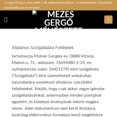
Skip
1 üveg 950 g-os méz mellé 1 db méhpempő féláron · A kedvezmény a kosárban
automatikusan érvényesül
to
content
Általános Szolgáltatási Feltételek
tartalmazza Molnár Gergely ev. (3888 Vizsoly,
Malom u. 72., adószám: 76694480-2-25, ev.
nyilvántartási szám: 16421279) mint szolgáltató
(“Szolgáltató”) által üzemeltetett webáruház
használatára vonatkozó általános szerződési
feltételeket. Kérjük, hogy csak akkor vegye igénybe
szolgáltatásainkat, amennyiben minden pontjával
egyetért, és kötelező érvényűnek tekinti magára
nézve. Jelen dokumentum nem kerül iktatásra,
kizárólag elektronikus formában kerül megkötésre