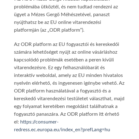
problémába ütköztél, és nem tudtad rendezni az
ügyet a Mézes Gergő Méhészetével, panaszt
nyújthatsz be az EU online vitarendezési
platformján (az „ODR platform”).
Az ODR platform az EU fogyasztói és kereskedői
számára lehetőséget nyújt az online vásárláshoz
kapcsolódó problémák esetében a peren kívüli
vitarendezésre. Ez egy felhasználóbarát és
interaktív weboldal, amely az EU minden hivatalos
nyelvén elérhető, és ingyenesen igénybe vehető. Az
ODR platform használatával a fogyasztó és a
kereskedő vitarendezési testületet választhat, majd
egy folyamat keretében megoldást találhatnak a
fogyasztó panaszára. Az ODR platform itt érhető
el:
https://consumer-
redress.ec.europa.eu/index_en?prefLang=hu