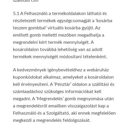
szállítási cím
5.1 A Felhasználó a termékoldalakon látható és
részletezett termékek egységcsomagját a ‘kosárba
teszem gombbal’ virtuális kosárba gyűjti. Az
említett gomb melletti mezőben megadhatja a
megrendelni kért termék mennyiségét. A
kosároldalon továbbá lehetőség van az adott
termékek mennyiségét módosítani tételenként.
A kedvezmények igénybevételéhez a webáruház
kuponkódokat alkalmaz, amelyeket a kosároldalon
kell érvényesíteni. A ‘Pénztár’ oldalon a szállítási és
számlaadáshoz szükséges információkat kell
megadni. A ‘Megrendelés’ gomb megnyomása után
a megrendelésről emailben visszaigazolást kap a
Felhasználó és a Szolgáltató, aki ennek megfelelően
megkezdi a megrendelés feldolgozását.