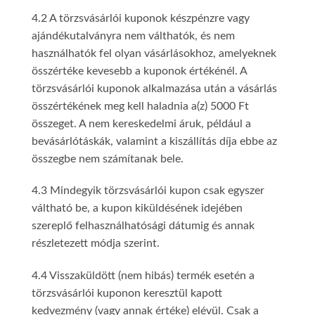
4.2 A törzsvásárlói kuponok készpénzre vagy
ajándékutalványra nem válthatók, és nem
használhatók fel olyan vásárlásokhoz, amelyeknek
összértéke kevesebb a kuponok értékénél. A
törzsvásárlói kuponok alkalmazása után a vásárlás
összértékének meg kell haladnia a(z) 5000 Ft
összeget. A nem kereskedelmi áruk, például a
bevásárlótáskák, valamint a kiszállítás díja ebbe az
összegbe nem számítanak bele.
4.3 Mindegyik törzsvásárlói kupon csak egyszer
váltható be, a kupon kiküldésének idejében
szereplő felhasználhatósági dátumig és annak
részletezett módja szerint.
4.4 Visszaküldött (nem hibás) termék esetén a
törzsvásárlói kuponon keresztül kapott
kedvezmény (vagy annak értéke) elévül. Csak a