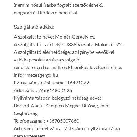
(nem minősül írásba foglalt szerződésnek),
magatartási kódexre nem utal.
Szolgáltató adatai:
A szolgáltató neve: Molnár Gergely ev.
A szolgáltató székhelye: 3888 Vizsoly, Malom u. 72.
A szolgáltató elérhetősége, az igénybe vevőkkel
való kapcsolattartásra szolgáló,
rendszeresen használt elektronikus levelezési címe:
info@mezesgergo.hu
Ev. nyilvántartási száma: 16421279
Adószáma: 76694480-2-25
Nyilvántartásban bejegyző hatóság neve:
Borsod-Abaúj-Zemplén Megyei Bíróság, mint
Cégbíróság
Telefonszámai: +36705007860
Adatvédelmi nyilvántartási száma: nyilvántartásra
nem kötelezett