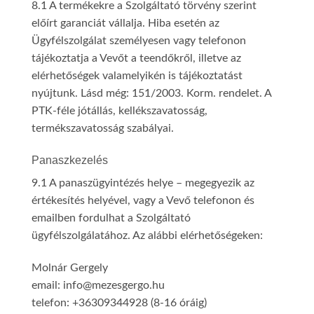
8.1 A termékekre a Szolgáltató törvény szerint
előírt garanciát vállalja. Hiba esetén az
Ügyfélszolgálat személyesen vagy telefonon
tájékoztatja a Vevőt a teendőkről, illetve az
elérhetőségek valamelyikén is tájékoztatást
nyújtunk. Lásd még: 151/2003. Korm. rendelet. A
PTK-féle jótállás, kellékszavatosság,
termékszavatosság szabályai.
Panaszkezelés
9.1 A panaszügyintézés helye – megegyezik az
értékesítés helyével, vagy a Vevő telefonon és
emailben fordulhat a Szolgáltató
ügyfélszolgálatához. Az alábbi elérhetőségeken:
Molnár Gergely
email: info@mezesgergo.hu
telefon: +36309344928 (8-16 óráig)