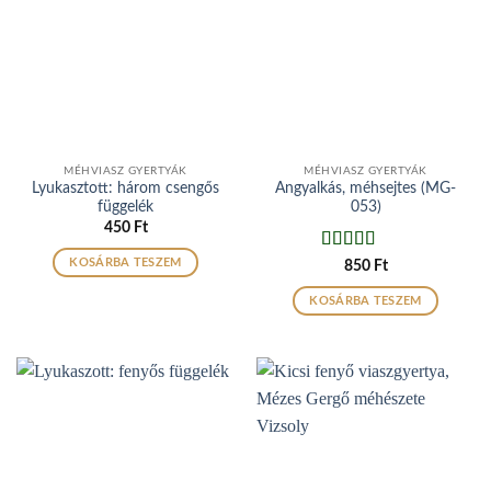
MÉHVIASZ GYERTYÁK
MÉHVIASZ GYERTYÁK
Lyukasztott: három csengős
Angyalkás, méhsejtes (MG-
függelék
053)
450
Ft
Értékelés:
KOSÁRBA TESZEM
850
Ft
4
/ 5
KOSÁRBA TESZEM