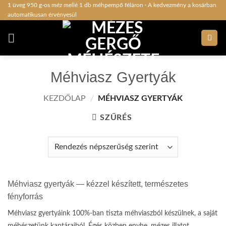
Skip
1 üveg 950 g-os méz mellé 1 db méhpempő féláron · A kedvezmény a kosárban
automatikusan érvényesül
to
content
Méhviasz Gyertyák
KEZDŐLAP
/
MÉHVIASZ GYERTYÁK
SZŰRÉS
Méhviasz gyertyák — kézzel készített, természetes
fényforrás
Méhviasz gyertyáink 100%-ban tiszta méhviaszból készülnek, a saját
méhészetünk kaptáraiból. Égés közben enyhe, mézes illatot