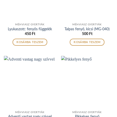
MÉHVIASZ GYERTYÁK
MÉHVIASZ GYERTYÁK
Lyukaszott: fenyős függelék
Talpas fenyő, kicsi (MG-040)
450
Ft
500
Ft
KOSÁRBA TESZEM
KOSÁRBA TESZEM
MÉHVIASZ GYERTYÁK
MÉHVIASZ GYERTYÁK
Adventi vastag nagy szívvel
Pikkelyes fenyő