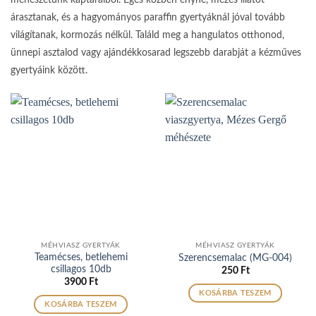
árasztanak, és a hagyományos paraffin gyertyáknál jóval tovább
világítanak, kormozás nélkül. Találd meg a hangulatos otthonod,
ünnepi asztalod vagy ajándékkosarad legszebb darabját a kézműves
gyertyáink között.
MÉHVIASZ GYERTYÁK
MÉHVIASZ GYERTYÁK
Teamécses, betlehemi
Szerencsemalac (MG-004)
csillagos 10db
250
Ft
3900
Ft
KOSÁRBA TESZEM
KOSÁRBA TESZEM