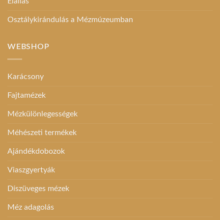
Elállás
Osztálykirándulás a Mézmúzeumban
WEBSHOP
Karácsony
Fajtamézek
Mézkülönlegességek
Méhészeti termékek
Ajándékdobozok
Viaszgyertyák
Díszüveges mézek
Méz adagolás