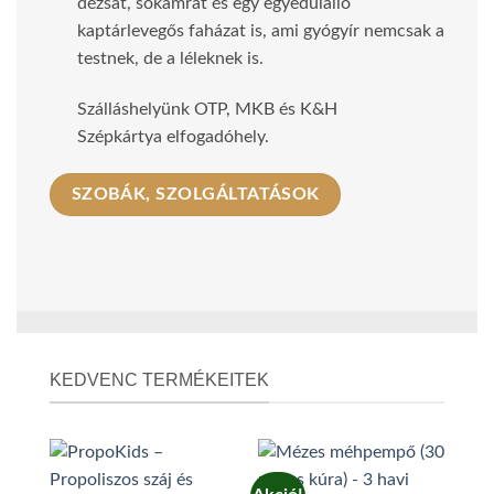
dézsát, sókamrát és egy egyedülálló
kaptárlevegős faházat is, ami gyógyír nemcsak a
testnek, de a léleknek is.
Szálláshelyünk OTP, MKB és K&H
Szépkártya elfogadóhely.
SZOBÁK, SZOLGÁLTATÁSOK
KEDVENC TERMÉKEITEK