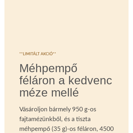
**LIMITÁLT AKCIÓ**
Méhpempő
féláron a kedvenc
méze mellé
Vásároljon bármely 950 g-os
fajtamézünkből, és a tiszta
méhpempő (35 g)-os féláron, 4500