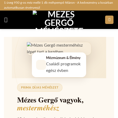
Skip
1 üveg 950 g-os méz mellé 1 db méhpempő féláron · A kedvezmény a kosárban
automatikusan érvényesül
to
content
Mézmúzeum & Élmény
Családi programok
egész évben
PRIMA DÍJAS MÉHÉSZET
Mézes Gergő vagyok,
mesterméhész