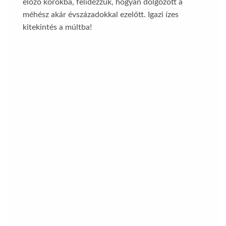
előző korokba, felidézzük, hogyan dolgozott a
méhész akár évszázadokkal ezelőtt. Igazi ízes
kitekintés a múltba!