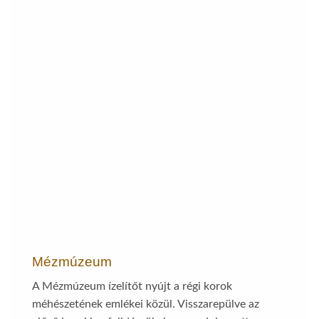
Mézmúzeum
A Mézmúzeum ízelítőt nyújt a régi korok
méhészetének emlékei közül. Visszarepülve az