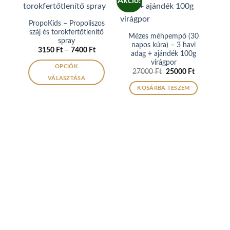
Akció!
PropoKids – Propoliszos
száj és torokfertőtlenítő
Mézes méhpempő (30
spray
napos kúra) – 3 havi
Ártartomány:
3150
Ft
–
7400
Ft
adag + ajándék 100g
3150 Ft
virágpor
-
OPCIÓK
7400 Ft
Original
Current
27000
Ft
25000
Ft
price
price
VÁLASZTÁSA
was:
is:
KOSÁRBA TESZEM
Ennek
27000 Ft.
25000 Ft.
a
terméknek
több
variációja
van.
A
változatok
a
termékoldalon
választhatók
ki