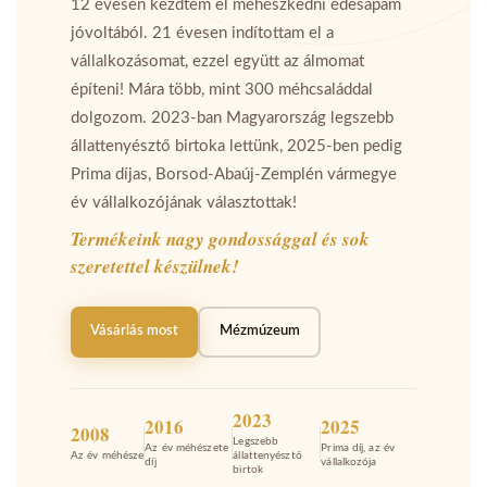
12 évesen kezdtem el méhészkedni édesapám
jóvoltából. 21 évesen indítottam el a
vállalkozásomat, ezzel együtt az álmomat
építeni! Mára több, mint 300 méhcsaláddal
dolgozom. 2023-ban Magyarország legszebb
állattenyésztő birtoka lettünk, 2025-ben pedig
Prima díjas, Borsod-Abaúj-Zemplén vármegye
év vállalkozójának választottak!
Termékeink nagy gondossággal és sok
szeretettel készülnek!
Vásárlás most
Mézmúzeum
2023
2016
2025
2008
Legszebb
Az év méhészete
Prima díj, az év
Az év méhésze
állattenyésztő
díj
vállalkozója
birtok