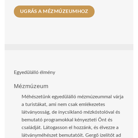
UGRÁS A MÉZMÚZEUMHOZ
Egyedülálló élmény
Mézmúzeum
Méhészetünk egyedülálló mézmúzeummal várja
a turistákat, ami nem csak emlékezetes
látványosság, de ínycsiklanó mézkóstolóval és
bemutató programokkal kényezteti Önt és
családját. Látogasson el hozzánk, és élvezze a
látványméhészet bemutatóit. Gergő ízelítőt ad