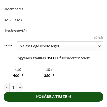
-hóemberes
-Mikulásos
-karácsonyfás
TÖRLÉS
Forma
Ft
Ingyenes szállítás
35000
kosárérték felett.
<10
10+
Ft
Ft
400
350
Mézes nyalóka mennyiség
KOSÁRBA TESZEM