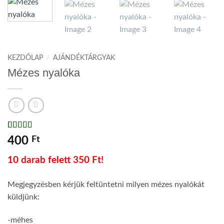
KEZDŐLAP
/
AJÁNDÉKTÁRGYAK
Mézes nyalóka
Értékelés
2
5
400
Ft
az 5-ből,
értékelés
10 darab felett 350 Ft!
alapján
Megjegyzésben kérjük feltüntetni milyen mézes nyalókát
küldjünk:
-méhes