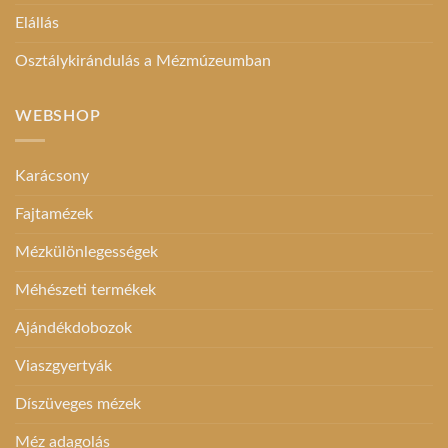
Elállás
Osztálykirándulás a Mézmúzeumban
WEBSHOP
Karácsony
Fajtamézek
Mézkülönlegességek
Méhészeti termékek
Ajándékdobozok
Viaszgyertyák
Díszüveges mézek
Méz adagolás