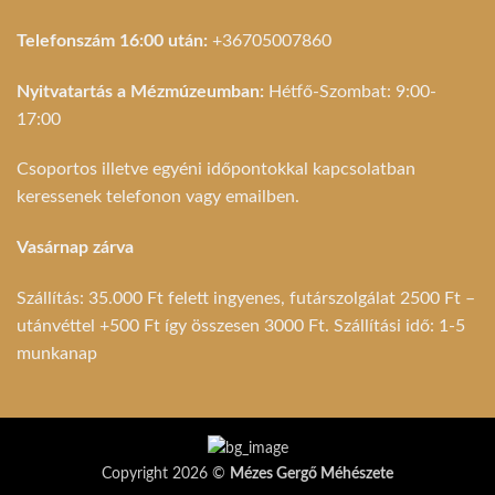
Telefonszám 16:00 után:
+36705007860
Nyitvatartás a Mézmúzeumban:
Hétfő-Szombat: 9:00-
17:00
Csoportos illetve egyéni időpontokkal kapcsolatban
keressenek telefonon vagy emailben.
Vasárnap zárva
Szállítás: 35.000 Ft felett ingyenes, futárszolgálat 2500 Ft –
utánvéttel +500 Ft így összesen 3000 Ft. Szállítási idő: 1-5
munkanap
Copyright 2026 ©
Mézes Gergő Méhészete