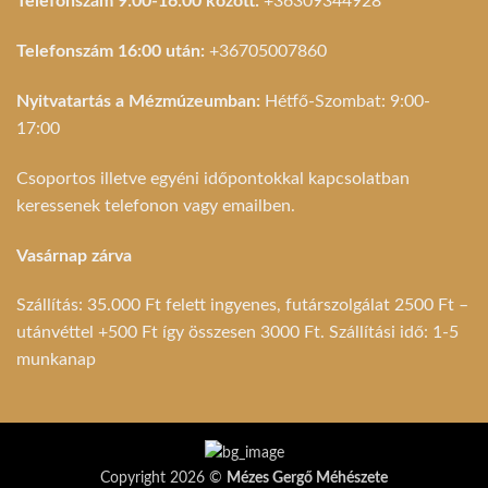
Telefonszám 9:00-16:00 között:
+36309344928
Telefonszám 16:00 után:
+36705007860
Nyitvatartás a Mézmúzeumban:
Hétfő-Szombat: 9:00-
17:00
Csoportos illetve egyéni időpontokkal kapcsolatban
keressenek telefonon vagy emailben.
Vasárnap zárva
Szállítás: 35.000 Ft felett ingyenes, futárszolgálat 2500 Ft –
utánvéttel +500 Ft így összesen 3000 Ft. Szállítási idő: 1-5
munkanap
Copyright 2026 ©
Mézes Gergő Méhészete