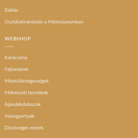
Elállás
Osztálykirándulás a Mézmúzeumban
WEBSHOP
Karácsony
Fajtamézek
Mézkülönlegességek
Méhészeti termékek
Ajándékdobozok
Viaszgyertyák
Díszüveges mézek