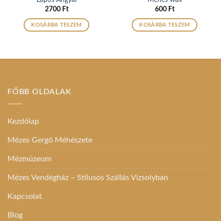
Lapos Angyal
Méhes wax
2700
Ft
600
Ft
KOSÁRBA TESZEM
KOSÁRBA TESZEM
FŐBB OLDALAK
Kezdőlap
Mézes Gergő Méhészete
Mézmúzeum
Mézes Vendégház – Stílusos Szállás Vizsolyban
Kapcsolat
Blog