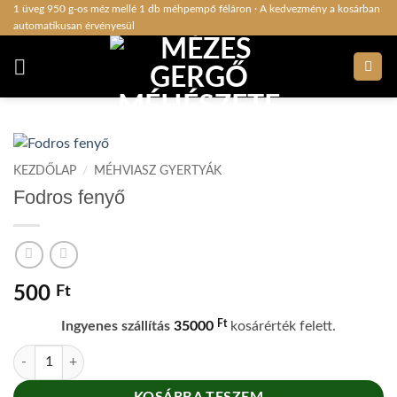
Skip
1 üveg 950 g-os méz mellé 1 db méhpempő féláron · A kedvezmény a kosárban
automatikusan érvényesül
to
content
KEZDŐLAP
/
MÉHVIASZ GYERTYÁK
Fodros fenyő
500
Ft
Ft
Ingyenes szállítás
35000
kosárérték felett.
Fodros fenyő mennyiség