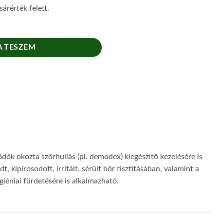
árérték felett.
re mennyiség
 TESZEM
dők okozta szőrhullás (pl. demodex) kiegészítő kezelésére is
ipirosodott, irritált, sérült bőr tisztításában, valamint a
igiéniai fürdetésére is alkalmazható.