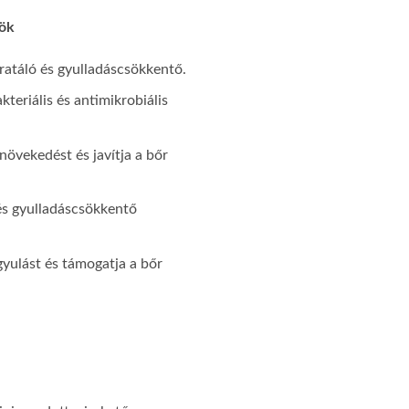
yök
ratáló és gyulladáscsökkentő.
kteriális és antimikrobiális
növekedést és javítja a bőr
és gyulladáscsökkentő
gyulást és támogatja a bőr