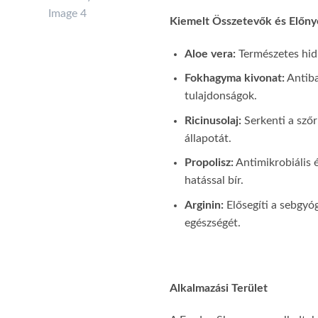
Kiemelt Összetevők és Előn
Aloe vera:
Természetes hid
Fokhagyma kivonat:
Antiba
tulajdonságok.
Ricinusolaj:
Serkenti a szőr
állapotát.
Propolisz:
Antimikrobiális 
hatással bír.
Arginin:
Elősegíti a sebgyó
egészségét.
Alkalmazási Terület