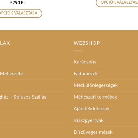
Értékelés:
5
5790
Ft
OPCIÓK VÁLASZTÁS
/ 5
Ennek
OPCIÓK VÁLASZTÁSA
a
Ennek
termékne
a
több
terméknek
variációja
több
ALAK
WEBSHOP
van.
variációja
A
van.
változato
Karácsony
A
a
változatok
 Méhészete
Fajtamézek
termékol
a
választha
termékoldalon
Mézkülönlegességek
ki
választhatók
áz – Stílusos Szállás
Méhészeti termékek
ki
Ajándékdobozok
Viaszgyertyák
Díszüveges mézek