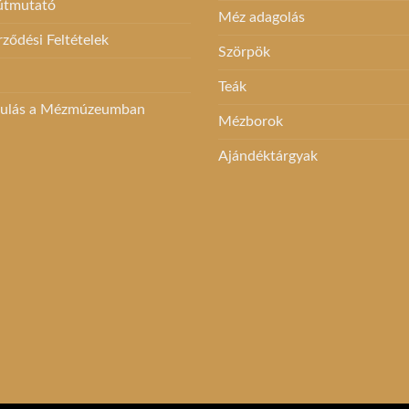
 útmutató
Méz adagolás
rződési Feltételek
Szörpök
Teák
dulás a Mézmúzeumban
Mézborok
Ajándéktárgyak