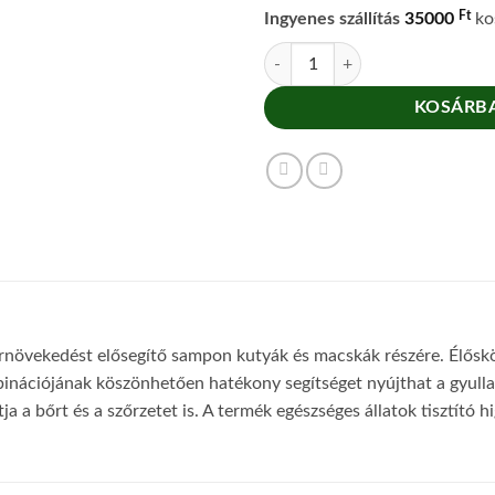
Ft
Ingyenes szállítás
35000
kos
Furdex kutyasampon érzékeny bőr
KOSÁRBA
zőrnövekedést elősegítő sampon kutyák és macskák részére. Élőskö
ációjának köszönhetően hatékony segítséget nyújthat a gyulladt, k
a a bőrt és a szőrzetet is. A termék egészséges állatok tisztító h