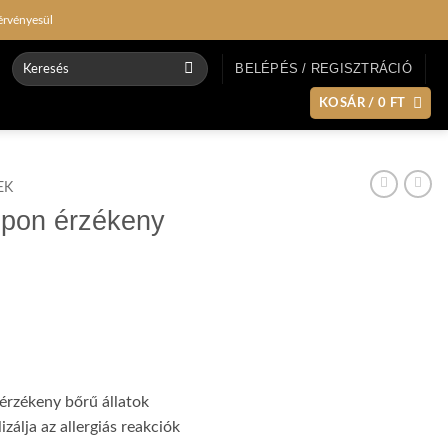
érvényesül
Keresés
BELÉPÉS / REGISZTRÁCIÓ
a
következőre:
KOSÁR /
0
FT
EK
pon érzékeny
érzékeny bőrű állatok
zálja az allergiás reakciók