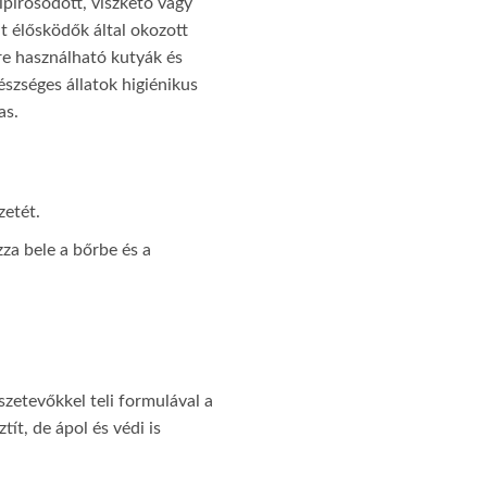
pirosodott, viszkető vagy
nt élősködők által okozott
ére használható kutyák és
szséges állatok higiénikus
as.
zetét.
za bele a bőrbe és a
szetevőkkel teli formulával a
ít, de ápol és védi is