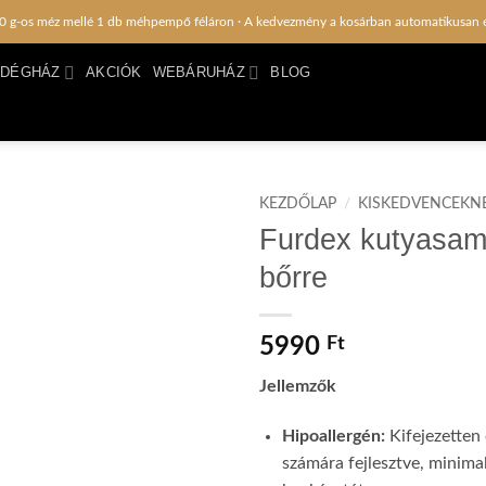
0 g-os méz mellé 1 db méhpempő féláron · A kedvezmény a kosárban automatikusan 
NDÉGHÁZ
AKCIÓK
WEBÁRUHÁZ
BLOG
KEZDŐLAP
/
KISKEDVENCEKN
Furdex kutyasam
bőrre
5990
Ft
Jellemzők
Hipoallergén:
Kifejezetten 
számára fejlesztve, minimali