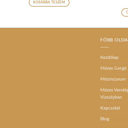
KOSÁRBA TESZEM
FŐBB OLD
Kezdőlap
Mézes Gergő
Mézmúzeum
Mézes Vendégh
Vizsolyban
Kapcsolat
Blog