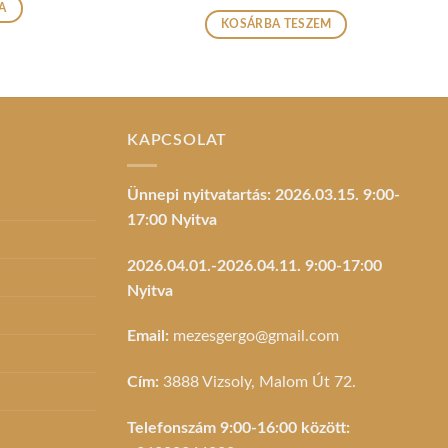
A
KOSÁRBA TESZEM
k
KAPCSOLAT
k
Ünnepi nyitvatartás: 2026.03.15. 9:00-
17:00 Nyitva
dalon
tók
2026.04.01.-2026.04.11. 9:00-17:00
Nyitva
Email:
mezesgergo@gmail.com
Cím:
3888 Vizsoly, Malom Út 72.
Telefonszám 9:00-16:00 között: