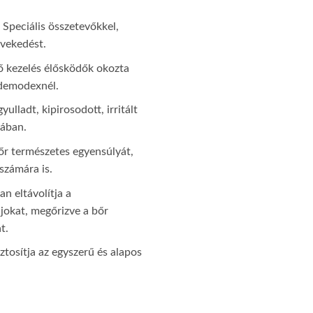
Speciális összetevőkkel,
övekedést.
ő kezelés élősködők okozta
 demodexnél.
yulladt, kipirosodott, irritált
sában.
r természetes egyensúlyát,
számára is.
n eltávolítja a
jokat, megőrizve a bőr
t.
tosítja az egyszerű és alapos