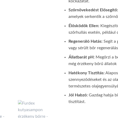
kockázatát.
Szőrnövekedést Elősegítő:
amelyek serkentik a szőrn
Élősködők Ellen:
Kiegészít
szőrhullás esetén, például
Regeneráló Hatás:
Segít a g
vagy sérült bőr regenerálá
Állatbarát pH:
Megőrzi a bő
még érzékeny bőrű állatok 
Hatékony Tisztítás:
Alaposa
szennyeződéseket és az ola
természetes olajegyensúlyá
Jól Habzó:
Gazdag habja biz
tisztítást.