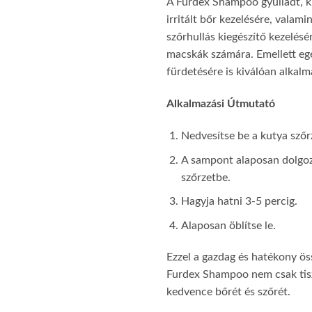
A Furdex Shampoo gyulladt, ki
irritált bőr kezelésére, valami
szőrhullás kiegészítő kezelés
macskák számára. Emellett egé
fürdetésére is kiválóan alkalm
Alkalmazási Útmutató
Nedvesítse be a kutya szőr
A sampont alaposan dolgoz
szőrzetbe.
Hagyja hatni 3-5 percig.
Alaposan öblítse le.
Ezzel a gazdag és hatékony ös
Furdex Shampoo nem csak tiszt
kedvence bőrét és szőrét.