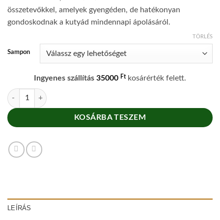
összetevőkkel, amelyek gyengéden, de hatékonyan
gondoskodnak a kutyád mindennapi ápolásáról.
TÖRLÉS
Sampon
Ft
Ingyenes szállítás
35000
kosárérték felett.
Kutyaápoló csomag mennyiség
KOSÁRBA TESZEM
LEÍRÁS