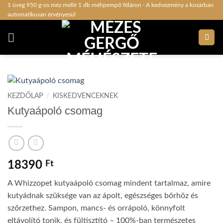
Skip
1 üveg 950 g-os méz mellé 1 db méhpempő féláron · A kedvezmény a kosárban
automatikusan érvényesül
to
content
KEZDŐLAP
/
KISKEDVENCEKNEK
Kutyaápoló csomag
18390
Ft
A Whizzopet kutyaápoló csomag mindent tartalmaz, amire
kutyádnak szüksége van az ápolt, egészséges bőrhöz és
szőrzethez. Sampon, mancs- és orrápoló, könnyfolt
eltávolító tonik, és fültisztító – 100%-ban természetes