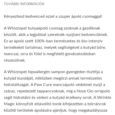
TOVÁBBI INFORMÁCIÓK
Kényeztesd kedvenced ezzel a szuper ápoló csomaggal!
A Whizzopet kutyaápoló csomag azoknak a gazdiknak
készült, akik a legjobbat szeretnék nyújtani kedvencüknek.
Ez az ápoló szett 100%-ban természetes és bio-intenzív
termékeket tartalmaz, melyek segítségével a kutyád bőre,
mancsai, orra és fülei is megfelelő gondoskodásban
részesülnek.
A Whizzopet hipoallergén sampon gyengéden tisztítja a
kutyád bundáját, miközben megőrzi annak természetes
hidratáltságát. A Paw Cure mancsápoló védelmet nyújt a
száraz, repedezett tappancsoknak, míg a Nose Glo orrápoló
segít hidratálni és védeni a kutyád érzékeny orrát. A Wrinkle
Magic könnyfolt eltávolító tonik kifejezetten a bőrráncok
közötti területek ápolására ajánljuk, hogy megakadályozza