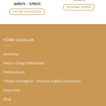
Értékelés:
5
Ártartomány:
4490
Ft
–
5790
Ft
4490 Ft
/ 5
KOSÁRBA TESZEM
-
OPCIÓK VÁLASZTÁSA
5790 Ft
Ennek
a
terméknek
több
variációja
FŐBB OLDALAK
van.
A
változatok
Kezdőlap
a
termékoldalon
Mézes Gergő Méhészete
választhatók
ki
Mézmúzeum
Mézes Vendégház – Stílusos Szállás Vizsolyban
Kapcsolat
Blog