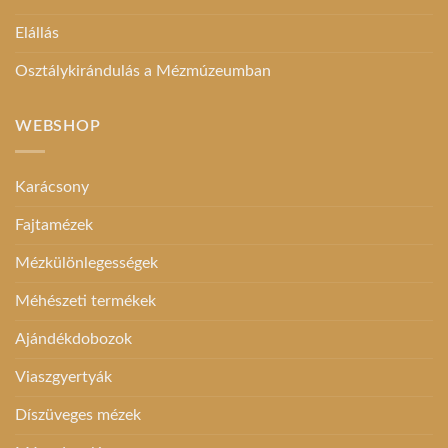
Elállás
Osztálykirándulás a Mézmúzeumban
WEBSHOP
Karácsony
Fajtamézek
Mézkülönlegességek
Méhészeti termékek
Ajándékdobozok
Viaszgyertyák
Díszüveges mézek