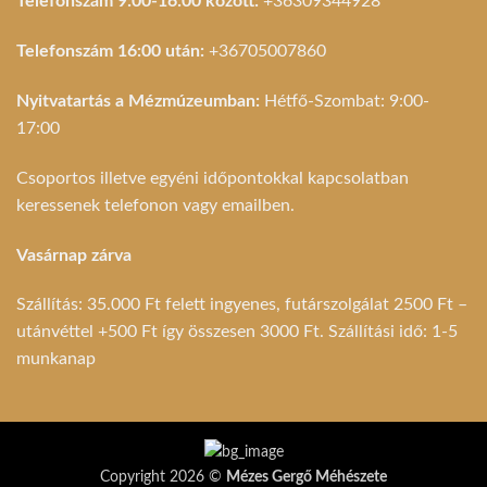
Telefonszám 9:00-16:00 között:
+36309344928
Telefonszám 16:00 után:
+36705007860
Nyitvatartás a Mézmúzeumban:
Hétfő-Szombat: 9:00-
17:00
Csoportos illetve egyéni időpontokkal kapcsolatban
keressenek telefonon vagy emailben.
Vasárnap zárva
Szállítás: 35.000 Ft felett ingyenes, futárszolgálat 2500 Ft –
utánvéttel +500 Ft így összesen 3000 Ft. Szállítási idő: 1-5
munkanap
Copyright 2026 ©
Mézes Gergő Méhészete