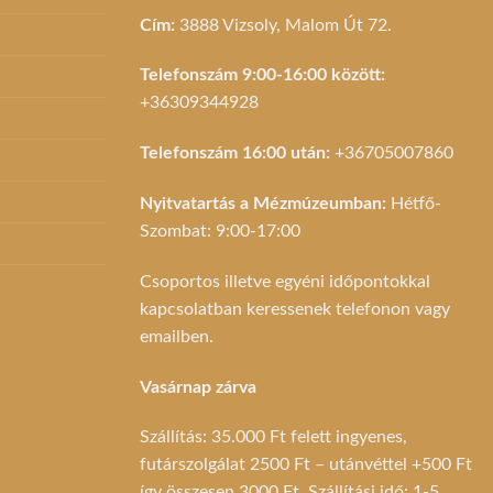
Cím:
3888 Vizsoly, Malom Út 72.
Telefonszám 9:00-16:00 között:
+36309344928
Telefonszám 16:00 után:
+36705007860
Nyitvatartás a Mézmúzeumban:
Hétfő-
Szombat: 9:00-17:00
Csoportos illetve egyéni időpontokkal
kapcsolatban keressenek telefonon vagy
emailben.
Vasárnap zárva
Szállítás: 35.000 Ft felett ingyenes,
futárszolgálat 2500 Ft – utánvéttel +500 Ft
így összesen 3000 Ft. Szállítási idő: 1-5