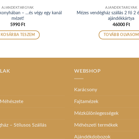
AJÁNDÉKTÁRGYAK
AJÁNDÉKTÁRGYAK
onyhában – …és végy egy kanál
Mézes vendégház szállás 2 fő 2 éj
mézet!
ajándékkártya
5990
Ft
46000
Ft
KOSÁRBA TESZEM
TOVÁBB OLVASOM
ALAK
WEBSHOP
Karácsony
 Méhészete
Fajtamézek
Mézkülönlegességek
áz – Stílusos Szállás
Méhészeti termékek
Ajándékdobozok