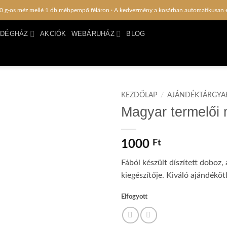
0 g-os méz mellé 1 db méhpempő féláron · A kedvezmény a kosárban automatikusan 
NDÉGHÁZ
AKCIÓK
WEBÁRUHÁZ
BLOG
KEZDŐLAP
/
AJÁNDÉKTÁRGYA
Magyar termelői
1000
Ft
Fából készült díszített doboz
kiegészítője. Kiváló ajándékötl
Elfogyott