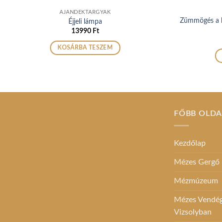
AJÁNDÉKTÁRGYAK
Zümmögés a k
Éjjeli lámpa
13990
Ft
KOSÁRBA TESZEM
FŐBB OLD
Kezdőlap
Mézes Gergő
Mézmúzeum
Mézes Vendégh
Vizsolyban