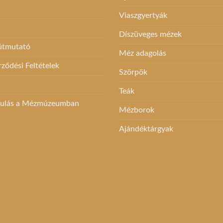
Viaszgyertyák
Díszüveges mézek
 útmutató
Méz adagolás
rződési Feltételek
Szörpök
Teák
dulás a Mézmúzeumban
Mézborok
Ajándéktárgyak