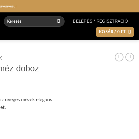
érvényesül
Keresés
BELÉPÉS / REGISZTRÁCIÓ
a
következőre:
KOSÁR /
0
FT
K
 méz doboz
, az üveges mézek elegáns
et.