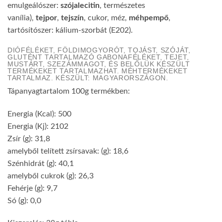
emulgeálószer:
szójalecitin
, természetes
vanília),
tejpor
,
tejszín
, cukor, méz,
méhpempő
,
tartósítószer: kálium-szorbát (E202).
DIÓFÉLÉKET, FÖLDIMOGYORÓT, TOJÁST, SZÓJÁT,
GLUTÉNT TARTALMAZÓ GABONAFÉLÉKET, TEJET,
MUSTÁRT, SZEZÁMMAGOT, ÉS BELŐLÜK KÉSZÜLT
TERMÉKEKET TARTALMAZHAT. MÉHTERMÉKEKET
TARTALMAZ. KÉSZÜLT: MAGYARORSZÁGON.
Tápanyagtartalom 100g termékben:
Energia (Kcal): 500
Energia (Kj): 2102
Zsír (g): 31,8
amelyből telített zsírsavak: (g): 18,6
Szénhidrát (g): 40,1
amelyből cukrok (g): 26,3
Fehérje (g): 9,7
Só (g): 0,0