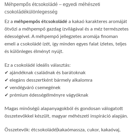
Méhpempős étcsokoládé – egyedi méhészeti
csokoládékülönlegesség
Ez a
méhpempős étcsokoládé
a kakaó karakteres aromáját
ötvözi a méhpempő gazdag ízvilágával és a méz természetes
édességével. A méhpempő jellegzetes aromája finoman
emeli a csokoládé ízét, így minden egyes falat ízletes, teljes
és különleges élményt nyújt.
Ez a csokoládé ideális választás:
✔ ajándéknak családnak és barátoknak
✔ elegáns desszertként bármely alkalomra
✔ vendégváró csemegének
✔ prémium édességélményre vágyóknak
Magas minőségű alapanyagokból és gondosan válogatott
összetevőkkel készült, magyar méhészeti inspiráció alapján.
Összetevők: étcsokoládé(kakaómassza, cukor, kakaóvaj,