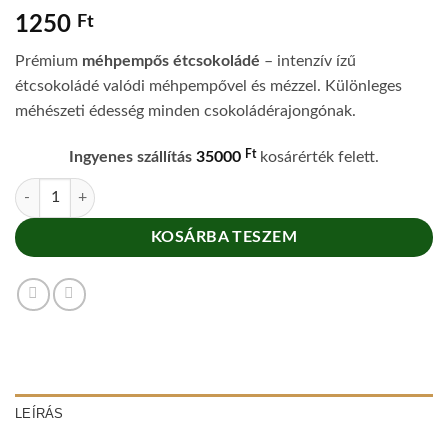
1250
Ft
Prémium
méhpempős étcsokoládé
– intenzív ízű
étcsokoládé valódi méhpempővel és mézzel. Különleges
méhészeti édesség minden csokoládérajongónak.
Ft
Ingyenes szállítás
35000
kosárérték felett.
MyBee Méhpempős étcsokoládé – prémium méhészeti csokoládé menn
KOSÁRBA TESZEM
LEÍRÁS