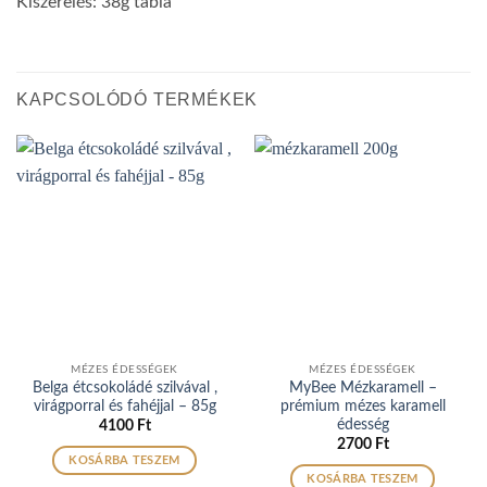
Kiszerelés: 38g tábla
KAPCSOLÓDÓ TERMÉKEK
MÉZES ÉDESSÉGEK
MÉZES ÉDESSÉGEK
Belga étcsokoládé szilvával ,
MyBee Mézkaramell –
virágporral és fahéjjal – 85g
prémium mézes karamell
édesség
4100
Ft
2700
Ft
KOSÁRBA TESZEM
KOSÁRBA TESZEM