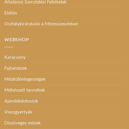
Általános Szerződési Feltételek
Elállás
Osztálykirándulás a Mézmúzeumban
WEBSHOP
Karácsony
Fajtamézek
Mézkülönlegességek
Méhészeti termékek
Ajándékdobozok
Viaszgyertyák
Díszüveges mézek