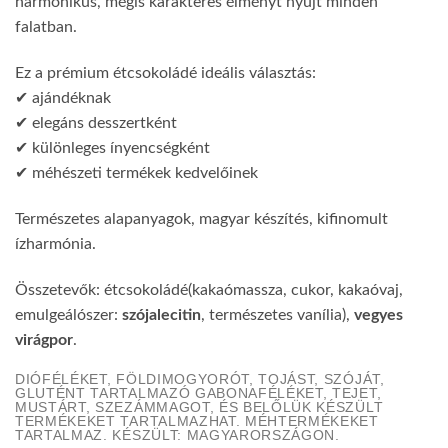
harmonikus, mégis karakteres élményt nyújt minden
falatban.
Ez a prémium étcsokoládé ideális választás:
✔ ajándéknak
✔ elegáns desszertként
✔ különleges ínyencségként
✔ méhészeti termékek kedvelőinek
Természetes alapanyagok, magyar készítés, kifinomult
ízharmónia.
Összetevők: étcsokoládé(kakaómassza, cukor, kakaóvaj,
emulgeálószer:
szójalecitin
, természetes vanília),
vegyes
virágpor
.
DIÓFÉLÉKET, FÖLDIMOGYORÓT, TOJÁST, SZÓJÁT,
GLUTÉNT TARTALMAZÓ GABONAFÉLÉKET, TEJET,
MUSTÁRT, SZEZÁMMAGOT, ÉS BELŐLÜK KÉSZÜLT
TERMÉKEKET TARTALMAZHAT. MÉHTERMÉKEKET
TARTALMAZ. KÉSZÜLT: MAGYARORSZÁGON.