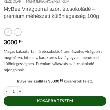
KEZDŐLAP
/
MÉHMÉREG-KOZMETIKUM
MyBee Virágporral szórt étcsokoládé –
prémium méhészeti különlegesség 100g
3000
Ft
Magas kakaótartalmú étcsokoládé természetes virágporral
megszórva. Intenzív, karakteres ízvilág egyedi méhészeti
különlegességben. Prémium választás az étcsokoládé
rajongóinak.
Ft
Ingyenes szállítás
35000
kosárérték felett.
MyBee Virágporral szórt étcsokoládé – prémium méhészeti különleges
KOSÁRBA TESZEM