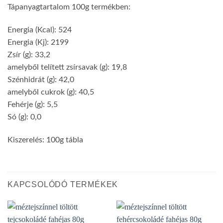
Tápanyagtartalom 100g termékben:
Energia (Kcal): 524
Energia (Kj): 2199
Zsír (g): 33,2
amelyből telített zsírsavak (g): 19,8
Szénhidrát (g): 42,0
amelyből cukrok (g): 40,5
Fehérje (g): 5,5
Só (g): 0,0
Kiszerelés: 100g tábla
KAPCSOLÓDÓ TERMÉKEK