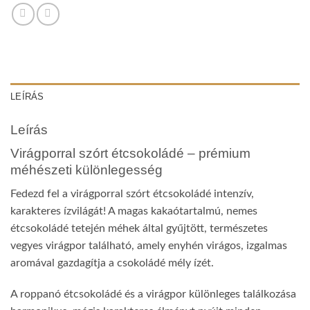
LEÍRÁS
Leírás
Virágporral szórt étcsokoládé – prémium
méhészeti különlegesség
Fedezd fel a virágporral szórt étcsokoládé intenzív,
karakteres ízvilágát! A magas kakaótartalmú, nemes
étcsokoládé tetején méhek által gyűjtött, természetes
vegyes virágpor található, amely enyhén virágos, izgalmas
aromával gazdagítja a csokoládé mély ízét.
A roppanó étcsokoládé és a virágpor különleges találkozása