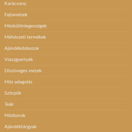
Karácsony
Fajtamézek
Mézkülönlegességek
Méhészeti termékek
Ajándékdobozok
Viaszgyertyák
Díszüveges mézek
Méz adagolás
Szörpök
Teák
Mézborok
Ajándéktárgyak