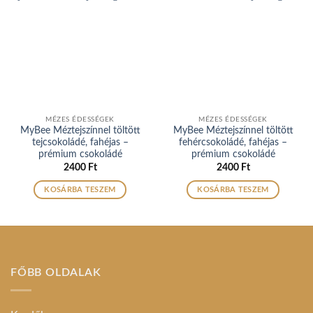
MÉZES ÉDESSÉGEK
MÉZES ÉDESSÉGEK
MyBee Méztejszínnel töltött
MyBee Méztejszínnel töltött
tejcsokoládé, fahéjas –
fehércsokoládé, fahéjas –
prémium csokoládé
prémium csokoládé
2400
Ft
2400
Ft
KOSÁRBA TESZEM
KOSÁRBA TESZEM
FŐBB OLDALAK