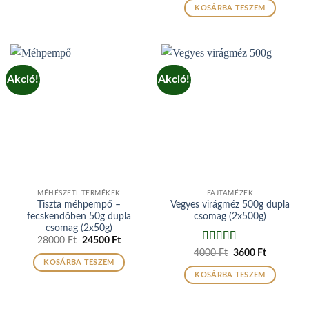
was:
is:
KOSÁRBA TESZEM
5000 Ft.
4500 Ft.
Akció!
Akció!
MÉHÉSZETI TERMÉKEK
FAJTAMÉZEK
Tiszta méhpempő –
Vegyes virágméz 500g dupla
fecskendőben 50g dupla
csomag (2x500g)
csomag (2x50g)
Original
Current
28000
Ft
24500
Ft
price
price
Értékelés:
5
Original
Current
4000
Ft
3600
Ft
was:
is:
price
price
/ 5
KOSÁRBA TESZEM
28000 Ft.
24500 Ft.
was:
is:
KOSÁRBA TESZEM
4000 Ft.
3600 Ft.