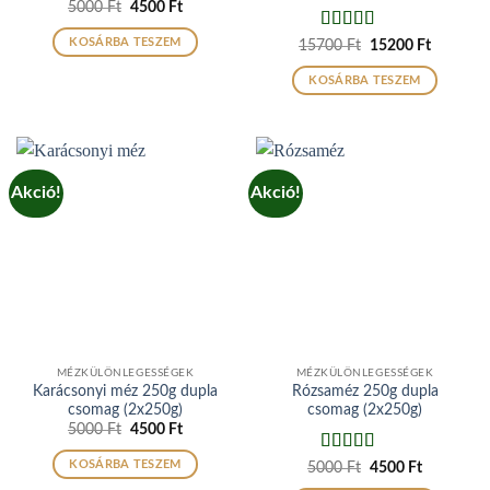
Original
Current
5000
Ft
4500
Ft
price
price
was:
is:
Értékelés:
5
KOSÁRBA TESZEM
Original
Current
15700
Ft
15200
Ft
5000 Ft.
4500 Ft.
price
price
/ 5
was:
is:
KOSÁRBA TESZEM
15700 Ft.
15200 Ft
Akció!
Akció!
MÉZKÜLÖNLEGESSÉGEK
MÉZKÜLÖNLEGESSÉGEK
Karácsonyi méz 250g dupla
Rózsaméz 250g dupla
csomag (2x250g)
csomag (2x250g)
Original
Current
5000
Ft
4500
Ft
price
price
was:
is:
Értékelés:
KOSÁRBA TESZEM
Original
Current
5000
Ft
4500
Ft
5000 Ft.
4500 Ft.
price
price
4.5
/ 5