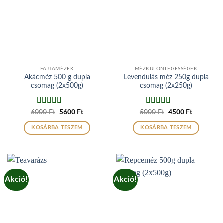
FAJTAMÉZEK
MÉZKÜLÖNLEGESSÉGEK
Akácméz 500 g dupla
Levendulás méz 250g dupla
csomag (2x500g)
csomag (2x250g)
Értékelés:
5
Értékelés:
5
Original
Current
Original
Current
6000
Ft
5600
Ft
5000
Ft
4500
Ft
price
price
price
price
/ 5
/ 5
was:
is:
was:
is:
KOSÁRBA TESZEM
KOSÁRBA TESZEM
6000 Ft.
5600 Ft.
5000 Ft.
4500 Ft.
Akció!
Akció!