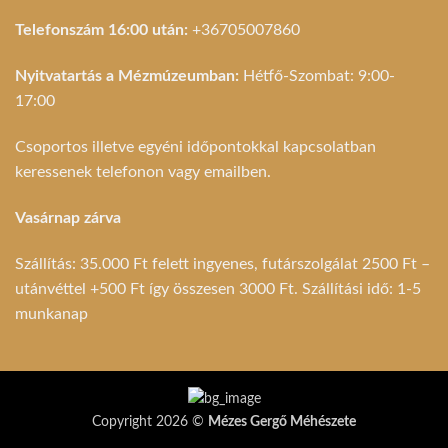
Telefonszám 16:00 után:
+36705007860
Nyitvatartás a Mézmúzeumban:
Hétfő-Szombat: 9:00-
17:00
Csoportos illetve egyéni időpontokkal kapcsolatban
keressenek telefonon vagy emailben.
Vasárnap zárva
Szállítás: 35.000 Ft felett ingyenes, futárszolgálat 2500 Ft –
utánvéttel +500 Ft így összesen 3000 Ft. Szállítási idő: 1-5
munkanap
Copyright 2026 ©
Mézes Gergő Méhészete