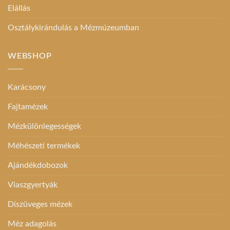
Elállás
Osztálykirándulás a Mézmúzeumban
WEBSHOP
Karácsony
Fajtamézek
Mézkülönlegességek
Méhészeti termékek
Ajándékdobozok
Viaszgyertyák
Díszüveges mézek
Méz adagolás