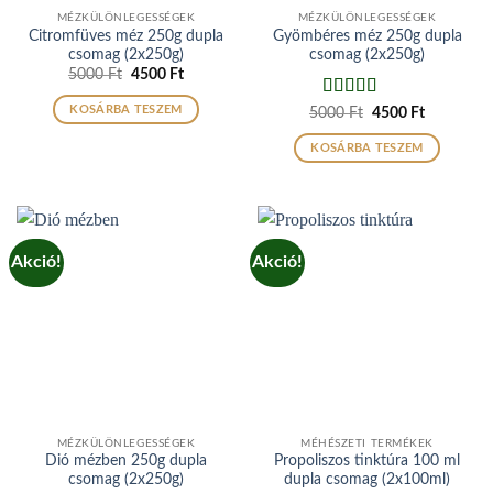
MÉZKÜLÖNLEGESSÉGEK
MÉZKÜLÖNLEGESSÉGEK
Citromfüves méz 250g dupla
Gyömbéres méz 250g dupla
csomag (2x250g)
csomag (2x250g)
Original
Current
5000
Ft
4500
Ft
price
price
was:
is:
Értékelés:
5
KOSÁRBA TESZEM
Original
Current
5000
Ft
4500
Ft
5000 Ft.
4500 Ft.
price
price
/ 5
was:
is:
KOSÁRBA TESZEM
5000 Ft.
4500 Ft.
Akció!
Akció!
MÉZKÜLÖNLEGESSÉGEK
MÉHÉSZETI TERMÉKEK
Dió mézben 250g dupla
Propoliszos tinktúra 100 ml
csomag (2x250g)
dupla csomag (2x100ml)