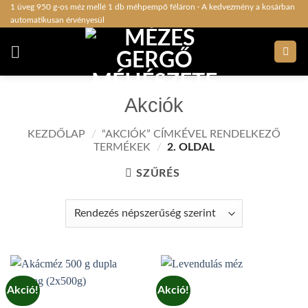
Skip
1 üveg 950 g-os méz mellé 1 db méhpempő féláron · A kedvezmény a kosárban
automatikusan érvényesül
to
content
Akciók
KEZDŐLAP
/
“AKCIÓK” CÍMKÉVEL RENDELKEZŐ
TERMÉKEK
/
2. OLDAL
SZŰRÉS
Akció!
Akció!