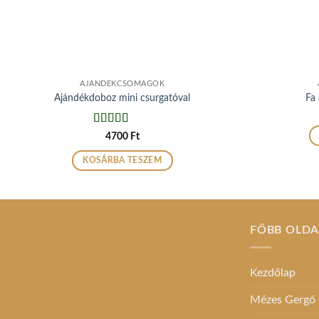
AJÁNDÉKCSOMAGOK
Ajándékdoboz mini csurgatóval
Fa
Értékelés:
4700
Ft
4.5
/ 5
KOSÁRBA TESZEM
FŐBB OLD
Kezdőlap
Mézes Gergő