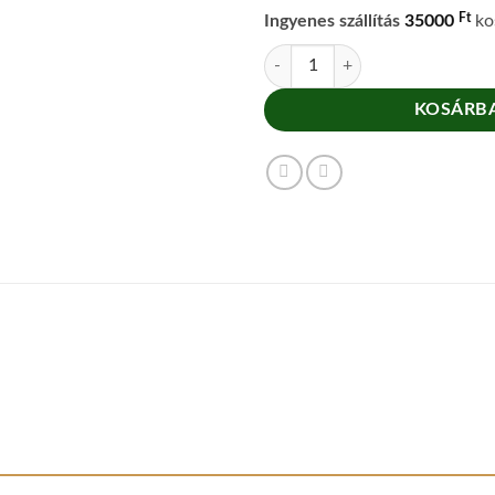
Ft
Ingyenes szállítás
35000
kos
Ajándékdoboz 4x45g mennyiség
KOSÁRBA