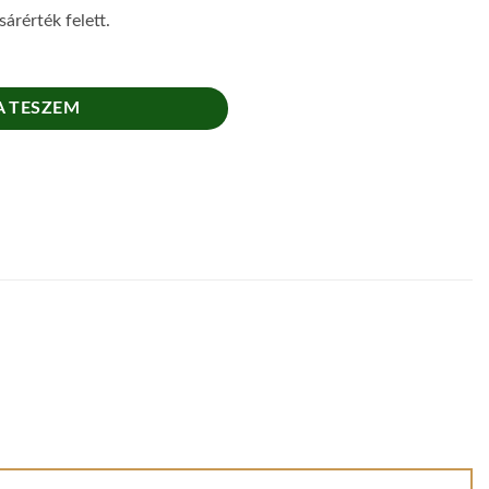
árérték felett.
 TESZEM