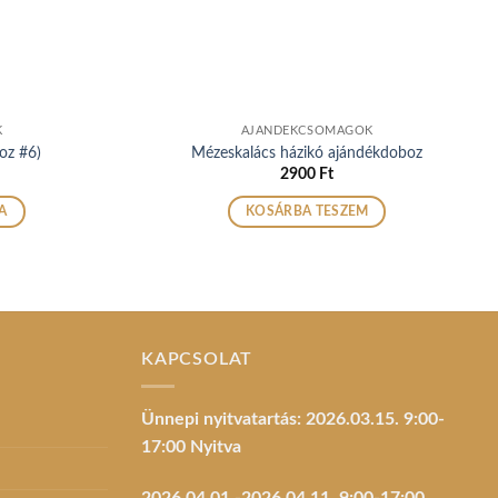
K
AJÁNDÉKCSOMAGOK
oz #6)
Mézeskalács házikó ajándékdoboz
2900
Ft
A
KOSÁRBA TESZEM
k
KAPCSOLAT
k
Ünnepi nyitvatartás: 2026.03.15. 9:00-
17:00 Nyitva
dalon
tók
2026.04.01.-2026.04.11. 9:00-17:00