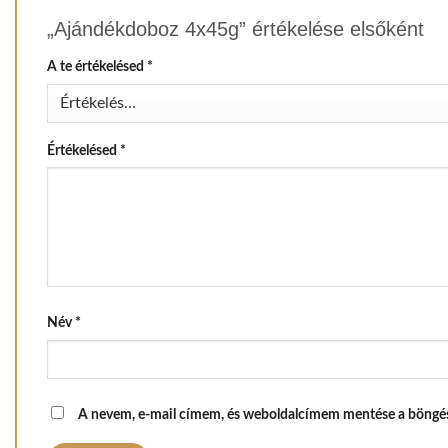
„Ajándékdoboz 4x45g” értékelése elsőként
A te értékelésed
*
Értékelésed
*
Név
*
A nevem, e-mail címem, és weboldalcímem mentése a böngé