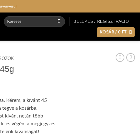
érvényesül
Keresés
BELÉPÉS / REGISZTRÁCIÓ
a
következőre:
KOSÁR /
0
FT
BOZOK
x45g
za. Kérem, a kívánt 45
 tegye a kosárba.
t kíván, netán több
delés végén, a megjegyzés
 felénk kívánságát!