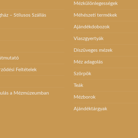
Mézkülönlegességek
ki
áz – Stílusos Szállás
Méhészeti termékek
Ajándékdobozok
Viaszgyertyák
Díszüveges mézek
 útmutató
Méz adagolás
rződési Feltételek
Szörpök
Teák
dulás a Mézmúzeumban
Mézborok
Ajándéktárgyak