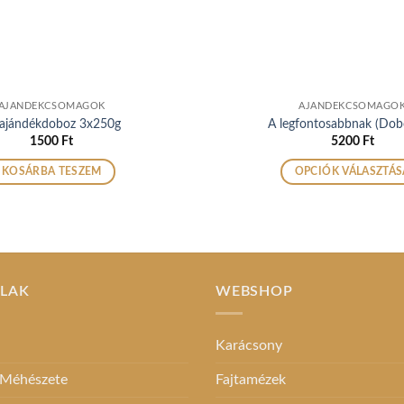
AJÁNDÉKCSOMAGOK
AJÁNDÉKCSOMAGO
 ajándékdoboz 3x250g
A legfontosabbnak (Dob
1500
Ft
5200
Ft
KOSÁRBA TESZEM
OPCIÓK VÁLASZTÁS
Ennek
a
termékne
több
variációja
ALAK
WEBSHOP
van.
A
változato
Karácsony
a
 Méhészete
Fajtamézek
termékol
választha