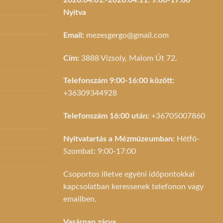
Nyitva
Email:
mezesgergo@gmail.com
Cím:
3888 Vizsoly, Malom Út 72.
Telefonszám 9:00-16:00 között:
+36309344928
Telefonszám 16:00 után:
+36705007860
Nyitvatartás a Mézmúzeumban:
Hétfő-
Szombat: 9:00-17:00
Csoportos illetve egyéni időpontokkal
kapcsolatban keressenek telefonon vagy
emailben.
Vasárnap zárva