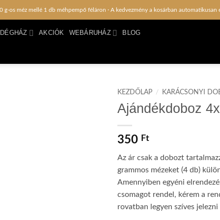
0 g-os méz mellé 1 db méhpempő féláron · A kedvezmény a kosárban automatikusan 
NDÉGHÁZ
AKCIÓK
WEBÁRUHÁZ
BLOG
KEZDŐLAP
/
KARÁCSONYI DO
Ajándékdoboz 4
350
Ft
Az ár csak a dobozt tartalmaz
grammos mézeket (4 db) külön
Amennyiben egyéni elrendezés
csomagot rendel, kérem a ren
rovatban legyen szíves jelezni