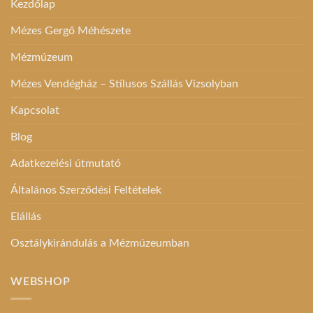
termékoldalon
Kezdőlap
választhatók
Mézes Gergő Méhészete
ki
Mézmúzeum
Mézes Vendégház – Stílusos Szállás Vizsolyban
Kapcsolat
Blog
Adatkezelési útmutató
Általános Szerződési Feltételek
Elállás
Osztálykirándulás a Mézmúzeumban
WEBSHOP