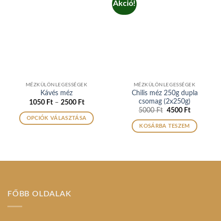
Akció!
MÉZKÜLÖNLEGESSÉGEK
MÉZKÜLÖNLEGESSÉGEK
Chilis méz 250g dupla
Kávés méz
csomag (2x250g)
Ártartomány:
1050
Ft
–
2500
Ft
1050 Ft
Original
Current
5000
Ft
4500
Ft
-
price
price
OPCIÓK VÁLASZTÁSA
2500 Ft
was:
is:
KOSÁRBA TESZEM
Ennek
5000 Ft.
4500 Ft.
a
terméknek
több
variációja
van.
A
FŐBB OLDALAK
változatok
a