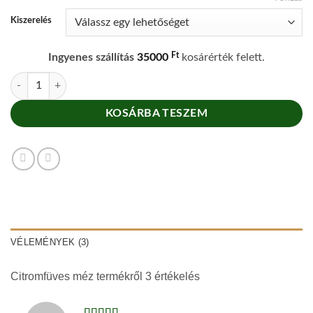
50
is:
45
Kiszerelés
Ft
Ingyenes szállítás
35000
kosárérték felett.
Citromfüves méz mennyiség
KOSÁRBA TESZEM
VÉLEMÉNYEK (3)
Citromfüves méz
termékről 3 értékelés