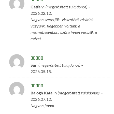
Értékelés:
5
Gátfalvi
(megerősített tulajdonos)
–
/ 5
2026.02.12.
Nagyon szeretjük, visszatérő vásárlók
vagyunk. Régebben voltunk a
mézmúzeumban, azóta innen vesszük a
mézet.
Értékelés:
5
Sári
(megerősített tulajdonos)
–
/ 5
2026.05.15.
Értékelés:
5
Balogh Katalin
(megerősített tulajdonos)
–
/ 5
2026.07.12.
Nagyon finom.