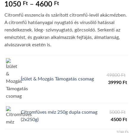
Értékelés
3
5
Ártartomány:
1050
Ft
–
4600
Ft
az 5-ből,
1050 Ft
értékelés
Citromfű esszencia és szárított citromfű-levél akácmézben.
alapján
-
A citromfű hatóanyagai nyugtató és vírusölő hatással
4600 Ft
rendelkeznek. Ideg- szívnyugtató, görcsoldó. Serkenti az
emésztést, és gyakran alkalmazzák fejfájás, álmatlanság,
alvászavarok esetén is.
Ori
49800
Ft
Ízület & Mozgás Támogatás csomag
pri
Cu
39990
Ft
wa
pri
49
is:
39
Ori
Citromfüves méz 250g dupla csomag
5000
Ft
pri
Cu
(2x250g)
4500
Ft
wa
pri
TÖRLÉS