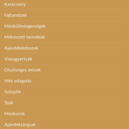
Karácsony
Fajtamézek
Mézkülönlegességek
Méhészeti termékek
Ajándékdobozok
Viaszgyertyák
Díszüveges mézek
Méz adagolás
Szörpök
Teák
Mézborok
Ajándéktárgyak