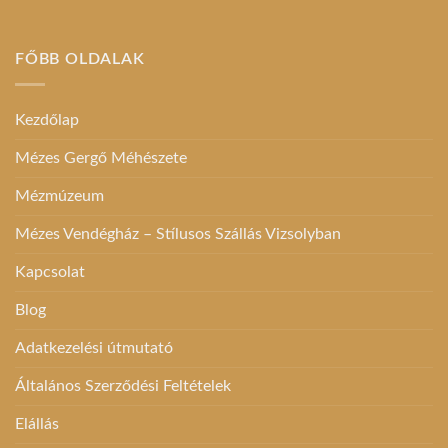
több
variációja
variációja
van.
van.
A
FŐBB OLDALAK
A
változatok
változatok
a
a
termékoldalon
Kezdőlap
termékoldalon
választhatók
választhatók
Mézes Gergő Méhészete
ki
ki
Mézmúzeum
Mézes Vendégház – Stílusos Szállás Vizsolyban
Kapcsolat
Blog
Adatkezelési útmutató
Általános Szerződési Feltételek
Elállás