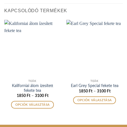
KAPCSOLÓDÓ TERMÉKEK
TEÁK
TEÁK
Kaliforniai álom ízesített
Earl Grey Special fekete tea
fekete tea
Ártartom
1850
Ft
–
3100
Ft
1850 Ft
Ártartomány:
1850
Ft
–
3100
Ft
-
1850 Ft
OPCIÓK VÁLASZTÁSA
3100 Ft
-
OPCIÓK VÁLASZTÁSA
Ennek
3100 Ft
Ennek
a
a
terméknek
terméknek
több