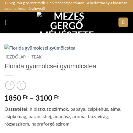
Skip
1 üveg 950 g-os méz mellé 1 db méhpempő féláron · A kedvezmény a kosárban
automatikusan érvényesül
to
content
KEZDŐLAP
/
TEÁK
Florida gyümölcsei gyümölcstea
Ártartomány:
1850
Ft
–
3100
Ft
1850 Ft
Összetétel:
hibiszkusz szirmok, papaya, csipkehús, alma,
-
csipkemag, narancshéj, ananász, aroma, búzavirág,
3100 Ft
rózsaszirom, napraforgó szirom.