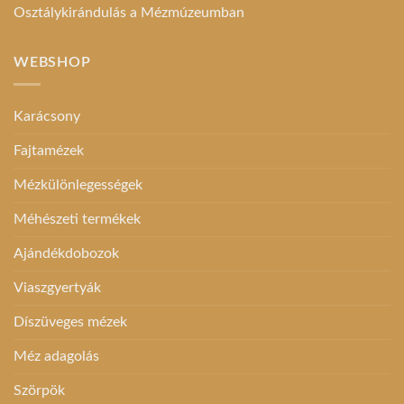
Osztálykirándulás a Mézmúzeumban
WEBSHOP
Karácsony
Fajtamézek
Mézkülönlegességek
Méhészeti termékek
Ajándékdobozok
Viaszgyertyák
Díszüveges mézek
Méz adagolás
Szörpök