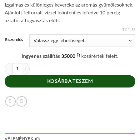
Izgalmas és különleges keveréke az aromás gyümölcsöknek.
Ajánlott felforralt vízzel leönteni és lefedve 10 percig
áztatni a fogyasztás előtt.
TÖRLÉS
Kiszerelés
Ft
Ingyenes szállítás
35000
kosárérték felett.
Florida gyümölcsei gyümölcstea mennyiség
KOSÁRBA TESZEM
VÉLEMÉNYEK (0)