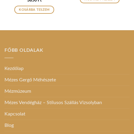
3850
Ft
/ 5
KOSÁRBA TESZEM
FŐBB OLDALAK
Kezdőlap
Mézes Gergő Méhészete
Mézmúzeum
Mézes Vendégház – Stílusos Szállás Vizsolyban
Kapcsolat
Blog