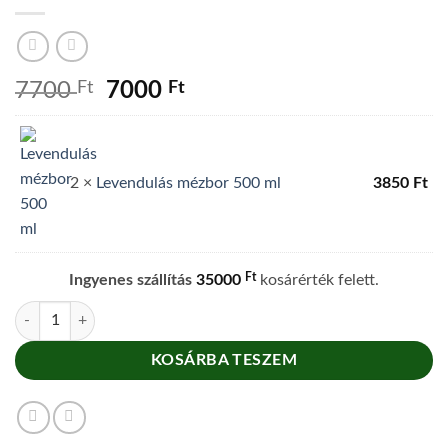
Original
Current
7700
Ft
7000
Ft
price
price
was:
is:
7700 Ft.
7000 Ft.
2 ×
Levendulás mézbor 500 ml
3850
Ft
Ft
Ingyenes szállítás
35000
kosárérték felett.
Levendulás mézbor dupla csomag (2 x 500 ml) mennyiség
KOSÁRBA TESZEM