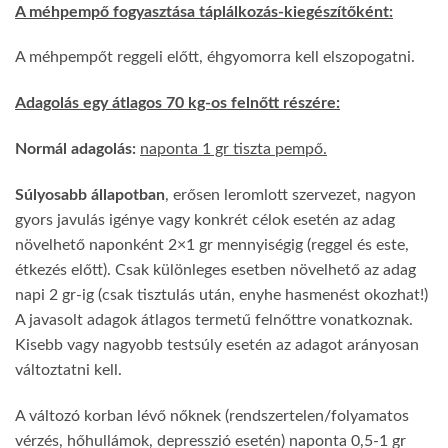
A méhpempő fogyasztása táplálkozás-kiegészítőként:
A méhpempőt reggeli előtt, éhgyomorra kell elszopogatni.
Adagolás egy átlagos 70 kg-os felnőtt részére:
Normál adagolás:
naponta 1 gr tiszta pempő.
Súlyosabb állapotban
, erősen leromlott szervezet, nagyon
gyors javulás igénye vagy konkrét célok esetén az adag
növelhető naponként 2×1 gr mennyiségig (reggel és este,
étkezés előtt). Csak különleges esetben növelhető az adag
napi 2 gr-ig (csak tisztulás után, enyhe hasmenést okozhat!)
A javasolt adagok átlagos termetű felnőttre vonatkoznak.
Kisebb vagy nagyobb testsúly esetén az adagot arányosan
változtatni kell.
A változó korban lévő nőknek (rendszertelen/folyamatos
vérzés, hőhullámok, depresszió esetén) naponta 0,5-1 gr