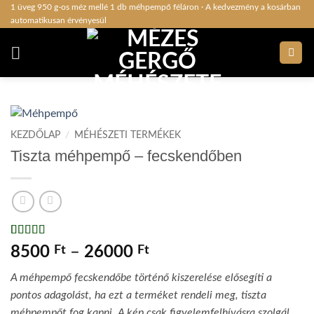
Skip
1 üveg 950 g-os méz mellé 1 db méhpempő féláron · A kedvezmény a kosárban
automatikusan érvényesül
to
content
KEZDŐLAP
/
MÉHÉSZETI TERMÉKEK
Tiszta méhpempő – fecskendőben
Értékelés
1
5
Ártartomány:
8500
Ft
–
26000
Ft
az 5-ből,
8500 Ft
értékelés
A méhpempő fecskendőbe történő kiszerelése elősegíti a
alapján
-
pontos adagolást, ha ezt a terméket rendeli meg, tiszta
26000 Ft
méhpempőt fog kapni. A kép csak figyelemfelhívásra szolgál.