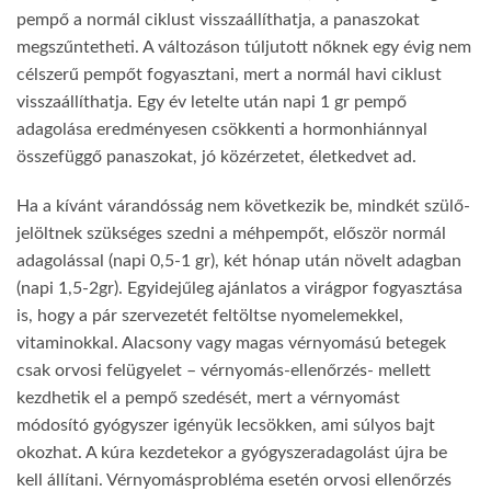
pempő a normál ciklust visszaállíthatja, a panaszokat
megszűntetheti. A változáson túljutott nőknek egy évig nem
célszerű pempőt fogyasztani, mert a normál havi ciklust
visszaállíthatja. Egy év letelte után napi 1 gr pempő
adagolása eredményesen csökkenti a hormonhiánnyal
összefüggő panaszokat, jó közérzetet, életkedvet ad.
Ha a kívánt várandósság nem következik be, mindkét szülő-
jelöltnek szükséges szedni a méhpempőt, először normál
adagolással (napi 0,5-1 gr), két hónap után növelt adagban
(napi 1,5-2gr). Egyidejűleg ajánlatos a virágpor fogyasztása
is, hogy a pár szervezetét feltöltse nyomelemekkel,
vitaminokkal. Alacsony vagy magas vérnyomású betegek
csak orvosi felügyelet – vérnyomás-ellenőrzés- mellett
kezdhetik el a pempő szedését, mert a vérnyomást
módosító gyógyszer igényük lecsökken, ami súlyos bajt
okozhat. A kúra kezdetekor a gyógyszeradagolást újra be
kell állítani. Vérnyomásprobléma esetén orvosi ellenőrzés