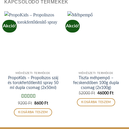
KAPCSOLÓDÓ TERMÉKEK
Akció!
Akció!
MÉHÉSZETI TERMÉKEK
MÉHÉSZETI TERMÉKEK
PropoKids – Propoliszos száj
Tiszta méhpempő –
és torokfertőtlenítő spray 50
fecskendőben 100g dupla
ml dupla csomag (2x50ml)
csomag (2x100g)
Original
Current
52000
Ft
46000
Ft
price
price
was:
is:
Értékelés:
KOSÁRBA TESZEM
Original
Current
9200
Ft
8600
Ft
52000 Ft.
46000 Ft
price
price
4.89
/ 5
was:
is:
KOSÁRBA TESZEM
9200 Ft.
8600 Ft.