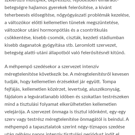
szklerózis multiplex, depresszió, fejlődésben elmaradt-
betegségre hajlamos gyerekek felerősítése, a kívánt
teherbeesés elősegítése, nőgyógyászati problémák kezelése,
a változókor előtti kellemetlen tünetek megszüntetése,
változókor utáni hormonpótlás és a csontritkulás
csökkentése, kisebb csomók, ciszták, kezdeti stádiumban
kisebb daganatok gyógyítása stb. Leromlott szervezet,
betegség alatti-utáni állapotból való felerősítésnél kitűnő.
A méhpempő szedésekor a szervezet intenzív
méregtelenítése következik be. A méregtelenítésről kevesen
tudják, hogy kellemetlen érzésekkel jár együtt. Tompa
fejfájás, kellemetlen közérzet, levertség, aluszékonyság,
fájdalom a legváratlanabb időben és szokatlan testrészeken
mind a tisztulási folyamat elkerülhetetlen kellemetlen
velejárója. A szervezet önmaga is tisztul időnként, egy-egy
szerv vagy testrész méregtelenítése önmagától is beindul. A
méhpempő a tapasztalatok szerint négy-tíznapos szedése
után néhány napos intenzív tisztulási periódust indít el.