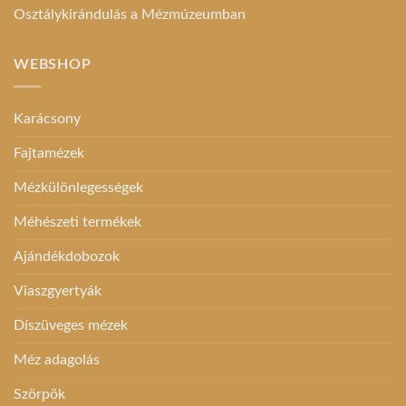
Osztálykirándulás a Mézmúzeumban
WEBSHOP
Karácsony
Fajtamézek
Mézkülönlegességek
Méhészeti termékek
Ajándékdobozok
Viaszgyertyák
Díszüveges mézek
Méz adagolás
Szörpök