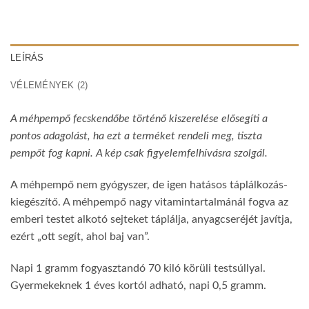
LEÍRÁS
VÉLEMÉNYEK (2)
A méhpempő fecskendőbe történő kiszerelése elősegíti a
pontos adagolást, ha ezt a terméket rendeli meg, tiszta
pempőt fog kapni. A kép csak figyelemfelhívásra szolgál.
A méhpempő nem gyógyszer, de igen hatásos táplálkozás-
kiegészítő. A méhpempő nagy vitamintartalmánál fogva az
emberi testet alkotó sejteket táplálja, anyagcseréjét javítja,
ezért „ott segít, ahol baj van”.
Napi 1 gramm fogyasztandó 70 kiló körüli testsúllyal.
Gyermekeknek 1 éves kortól adható, napi 0,5 gramm.