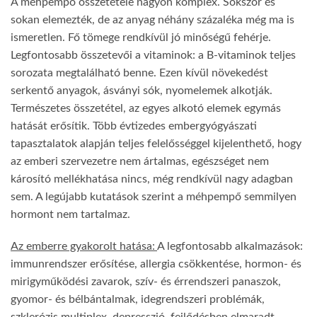
A méhpempő összetétele nagyon komplex. Sokszor és
sokan elemezték, de az anyag néhány százaléka még ma is
ismeretlen. Fő tömege rendkívül jó minőségű fehérje.
Legfontosabb összetevői a vitaminok: a B-vitaminok teljes
sorozata megtalálható benne. Ezen kívül növekedést
serkentő anyagok, ásványi sók, nyomelemek alkotják.
Természetes összetétel, az egyes alkotó elemek egymás
hatását erősítik. Több évtizedes embergyógyászati
tapasztalatok alapján teljes felelősséggel kijelenthető, hogy
az emberi szervezetre nem ártalmas, egészséget nem
károsító mellékhatása nincs, még rendkívül nagy adagban
sem. A legújabb kutatások szerint a méhpempő semmilyen
hormont nem tartalmaz.
Az emberre gyakorolt hatása:
A legfontosabb alkalmazások:
immunrendszer erősítése, allergia csökkentése, hormon- és
mirigyműködési zavarok, szív- és érrendszeri panaszok,
gyomor- és bélbántalmak, idegrendszeri problémák,