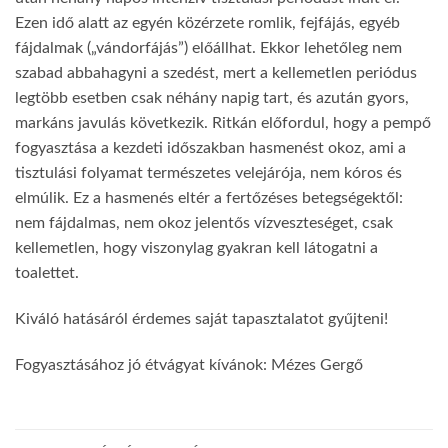
Ezen idő alatt az egyén közérzete romlik, fejfájás, egyéb
fájdalmak („vándorfájás”) előállhat. Ekkor lehetőleg nem
szabad abbahagyni a szedést, mert a kellemetlen periódus
legtöbb esetben csak néhány napig tart, és azután gyors,
markáns javulás következik. Ritkán előfordul, hogy a pempő
fogyasztása a kezdeti időszakban hasmenést okoz, ami a
tisztulási folyamat természetes velejárója, nem kóros és
elmúlik. Ez a hasmenés eltér a fertőzéses betegségektől:
nem fájdalmas, nem okoz jelentős vízveszteséget, csak
kellemetlen, hogy viszonylag gyakran kell látogatni a
toalettet.
Kiváló hatásáról érdemes saját tapasztalatot gyűjteni!
Fogyasztásához jó étvágyat kívánok: Mézes Gergő