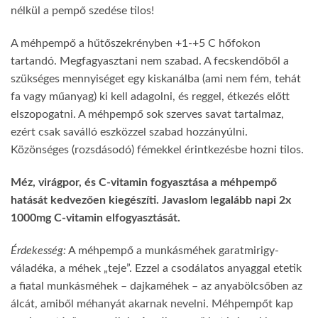
nélkül a pempő szedése tilos!
A méhpempő a hűtőszekrényben +1-+5 C hőfokon
tartandó. Megfagyasztani nem szabad. A fecskendőből a
szükséges mennyiséget egy kiskanálba (ami nem fém, tehát
fa vagy műanyag) ki kell adagolni, és reggel, étkezés előtt
elszopogatni. A méhpempő sok szerves savat tartalmaz,
ezért csak saválló eszközzel szabad hozzányúlni.
Közönséges (rozsdásodó) fémekkel érintkezésbe hozni tilos.
Méz, virágpor, és C-vitamin fogyasztása a méhpempő
hatását kedvezően kiegészíti. Javaslom legalább napi 2x
1000mg C-vitamin elfogyasztását.
Érdekesség:
A méhpempő a munkásméhek garatmirigy-
váladéka, a méhek „teje”. Ezzel a csodálatos anyaggal etetik
a fiatal munkásméhek – dajkaméhek – az anyabölcsőben az
álcát, amiből méhanyát akarnak nevelni. Méhpempőt kap