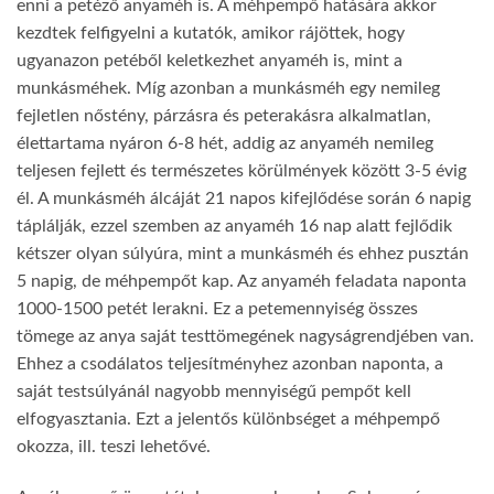
enni a petéző anyaméh is. A méhpempő hatására akkor
kezdtek felfigyelni a kutatók, amikor rájöttek, hogy
ugyanazon petéből keletkezhet anyaméh is, mint a
munkásméhek. Míg azonban a munkásméh egy nemileg
fejletlen nőstény, párzásra és peterakásra alkalmatlan,
élettartama nyáron 6-8 hét, addig az anyaméh nemileg
teljesen fejlett és természetes körülmények között 3-5 évig
él. A munkásméh álcáját 21 napos kifejlődése során 6 napig
táplálják, ezzel szemben az anyaméh 16 nap alatt fejlődik
kétszer olyan súlyúra, mint a munkásméh és ehhez pusztán
5 napig, de méhpempőt kap. Az anyaméh feladata naponta
1000-1500 petét lerakni. Ez a petemennyiség összes
tömege az anya saját testtömegének nagyságrendjében van.
Ehhez a csodálatos teljesítményhez azonban naponta, a
saját testsúlyánál nagyobb mennyiségű pempőt kell
elfogyasztania. Ezt a jelentős különbséget a méhpempő
okozza, ill. teszi lehetővé.