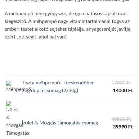
A méhpempő nem gyógyszer, de igen hatásos táplálkozás-
kiegészítő. A méhpempő nagy vitamintartalmánál fogva az
emberi testet alkotó sejteket táplálja, anyagcseréjét javítja,
ezért „ott segít, ahol baj van”.
Ori
Tiszta méhpempő - fecskendőben
17000
Ft
pri
Cu
30g dupla csomag (2x30g)
14000
Ft
wa
pri
17
is:
14
Ori
49800
Ft
Ízület & Mozgás Támogatás csomag
pri
Cu
39990
Ft
wa
pri