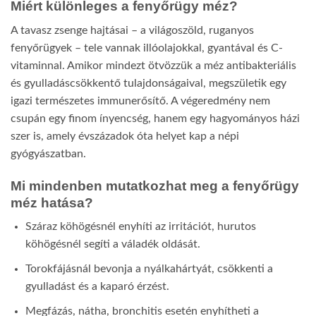
Miért különleges a fenyőrügy méz?
A tavasz zsenge hajtásai – a világoszöld, ruganyos
fenyőrügyek – tele vannak illóolajokkal, gyantával és C-
vitaminnal. Amikor mindezt ötvözzük a méz antibakteriális
és gyulladáscsökkentő tulajdonságaival, megszületik egy
igazi természetes immunerősítő. A végeredmény nem
csupán egy finom ínyencség, hanem egy hagyományos házi
szer is, amely évszázadok óta helyet kap a népi
gyógyászatban.
Mi mindenben mutatkozhat meg a fenyőrügy
méz hatása?
Száraz köhögésnél enyhíti az irritációt, hurutos
köhögésnél segíti a váladék oldását.
Torokfájásnál bevonja a nyálkahártyát, csökkenti a
gyulladást és a kaparó érzést.
Megfázás, nátha, bronchitis esetén enyhítheti a