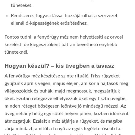
tüneteket.
Rendszeres fogyasztással hozzájárulhat a szervezet
ellenálló-képességének erősítéséhez.
Fontos tudni: a fenyőrügy méz nem helyettesíti az orvosi
kezelést, de kiegészítőként bátran bevethető enyhébb
tüneteknél.
Hogyan készül? – kis üvegben a tavasz
A fenyőrügy méz készítése szinte rituálé. Friss rügyeket
gyűjtünk április végén, május elején, amikor a hajtások még
világoszöldek és puhák, majd megmossuk, megszárítjuk
őket. Ezután rétegezve elhelyezzük őket egy tiszta üvegbe,
minden réteget bőségesen leöntve jó minőségű mézzel. Az
üveg néhány hétig egy sötét helyen pihen, közben időnként
átmozgatjuk. Ezalatt a méz átjárja a rügyeket, és magába
zárja mindazt, amitől a fenyő az egyik legéleterősebb fa.