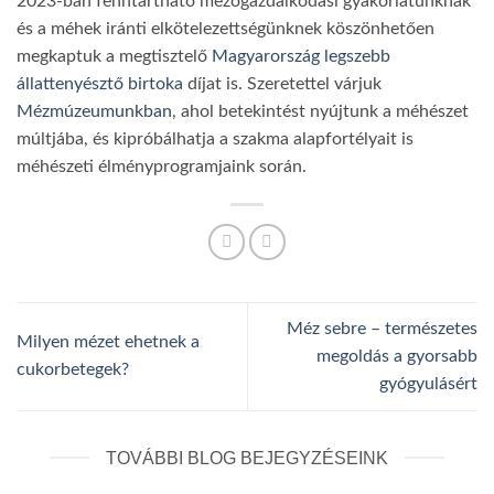
2023-ban fenntartható mezőgazdálkodási gyakorlatunknak
és a méhek iránti elkötelezettségünknek köszönhetően
megkaptuk a megtisztelő
Magyarország legszebb
állattenyésztő birtoka
díjat is. Szeretettel várjuk
Mézmúzeumunkban
, ahol betekintést nyújtunk a méhészet
múltjába, és kipróbálhatja a szakma alapfortélyait is
méhészeti élményprogramjaink során.
Méz sebre – természetes
Milyen mézet ehetnek a
megoldás a gyorsabb
cukorbetegek?
gyógyulásért
TOVÁBBI BLOG BEJEGYZÉSEINK