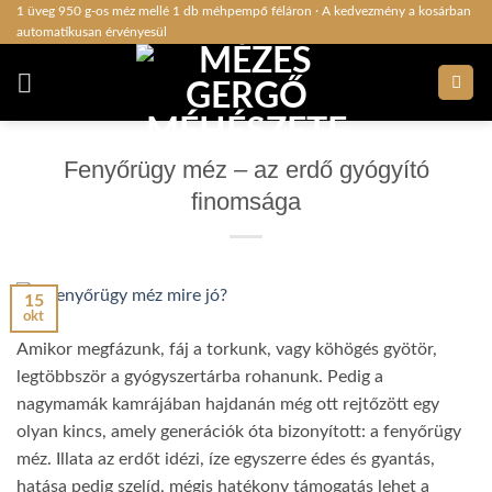
Skip
1 üveg 950 g-os méz mellé 1 db méhpempő féláron · A kedvezmény a kosárban
automatikusan érvényesül
to
content
Fenyőrügy méz – az erdő gyógyító
finomsága
15
okt
Amikor megfázunk, fáj a torkunk, vagy köhögés gyötör,
legtöbbször a gyógyszertárba rohanunk. Pedig a
nagymamák kamrájában hajdanán még ott rejtőzött egy
olyan kincs, amely generációk óta bizonyított: a fenyőrügy
méz. Illata az erdőt idézi, íze egyszerre édes és gyantás,
hatása pedig szelíd, mégis hatékony támogatás lehet a