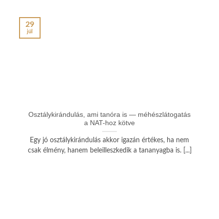
29
júl
j
Osztálykirándulás, ami tanóra is — méhészlátogatás
a NAT-hoz kötve
Egy jó osztálykirándulás akkor igazán értékes, ha nem
csak élmény, hanem beleilleszkedik a tananyagba is. [...]