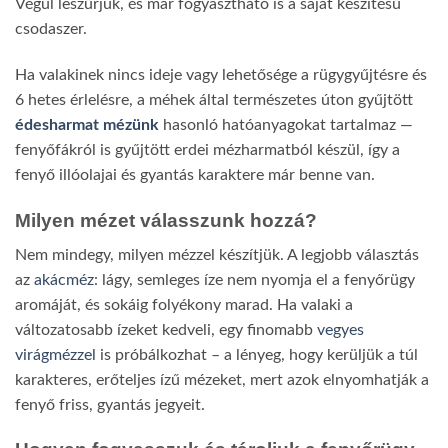
Végül leszűrjük, és már fogyasztható is a saját készítésű
csodaszer.
Ha valakinek nincs ideje vagy lehetősége a rügygyűjtésre és
6 hetes érlelésre, a méhek által természetes úton gyűjtött
édesharmat mézünk
hasonló hatóanyagokat tartalmaz —
fenyőfákról is gyűjtött erdei mézharmatból készül, így a
fenyő illóolajai és gyantás karaktere már benne van.
Milyen mézet válasszunk hozzá?
Nem mindegy, milyen mézzel készítjük. A legjobb választás
az
akácméz
: lágy, semleges íze nem nyomja el a fenyőrügy
aromáját, és sokáig folyékony marad. Ha valaki a
változatosabb ízeket kedveli, egy finomabb
vegyes
virágmézzel
is próbálkozhat – a lényeg, hogy kerüljük a túl
karakteres, erőteljes ízű mézeket, mert azok elnyomhatják a
fenyő friss, gyantás jegyeit.