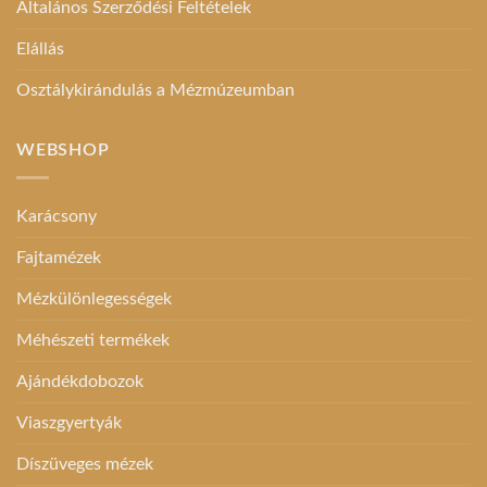
Általános Szerződési Feltételek
Elállás
Osztálykirándulás a Mézmúzeumban
WEBSHOP
Karácsony
Fajtamézek
Mézkülönlegességek
Méhészeti termékek
Ajándékdobozok
Viaszgyertyák
Díszüveges mézek