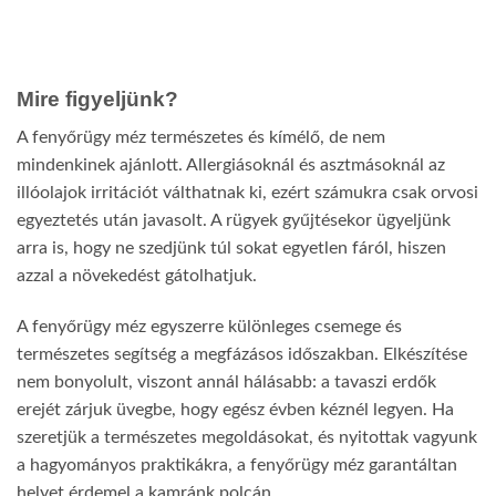
a
változatok
termékoldalon
a
választhatók
termékoldalon
ki
választhatók
Mire figyeljünk?
ki
A fenyőrügy méz természetes és kímélő, de nem
mindenkinek ajánlott. Allergiásoknál és asztmásoknál az
illóolajok irritációt válthatnak ki, ezért számukra csak orvosi
egyeztetés után javasolt. A rügyek gyűjtésekor ügyeljünk
arra is, hogy ne szedjünk túl sokat egyetlen fáról, hiszen
azzal a növekedést gátolhatjuk.
A fenyőrügy méz egyszerre különleges csemege és
természetes segítség a megfázásos időszakban. Elkészítése
nem bonyolult, viszont annál hálásabb: a tavaszi erdők
erejét zárjuk üvegbe, hogy egész évben kéznél legyen. Ha
szeretjük a természetes megoldásokat, és nyitottak vagyunk
a hagyományos praktikákra, a fenyőrügy méz garantáltan
helyet érdemel a kamránk polcán.