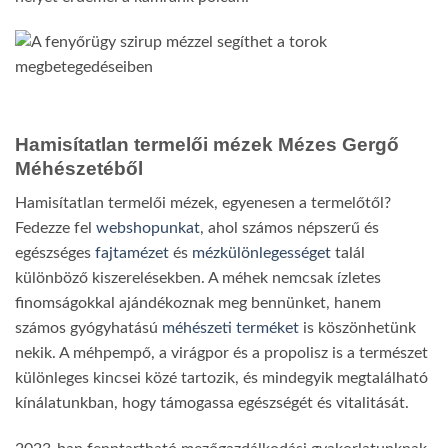
Hamisítatlan termelői mézek Mézes Gergő
Méhészetéből
Hamisítatlan termelői mézek, egyenesen a termelőtől?
Fedezze fel
webshopunkat
, ahol számos népszerű és
egészséges
fajtamézet
és
mézkülönlegességet
talál
különböző kiszerelésekben. A méhek nemcsak ízletes
finomságokkal ajándékoznak meg bennünket, hanem
számos gyógyhatású
méhészeti terméket
is köszönhetünk
nekik. A méhpempő, a virágpor és a propolisz is a természet
különleges kincsei közé tartozik, és mindegyik megtalálható
kínálatunkban, hogy támogassa egészségét és vitalitását.