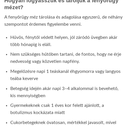
Hogyan fogyasszuk és tároljuk a fenyőrügy
mézet?
A fenyőrügy méz tárolása és adagolása egyszerű, de néhány
szempontot érdemes figyelembe venni.
Hűvös, fénytől védett helyen, jól záródó üvegben akár
több hónapig is eláll.
Nem szükséges hűtőben tartani, de fontos, hogy ne érje
nedvesség vagy közvetlen napfény.
Megelőzésre napi 1 teáskanál éhgyomorra vagy langyos
teába keverve
Betegség idején akár napi 3–4 alkalommal is bevehető,
kis mennyiségben
Gyermekeknek csak 1 éves kor felett ajánlott, a
botulizmus kockázata miatt
Cukorbetegeknek óvatosan, mértékkel javasolt, mivel