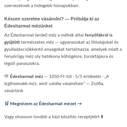
szervezetnek a hidegebb hónapokban.
Készen szeretne vásárolni? — Próbálja ki az
Édesharmat mézünket
Az Édesharmat (erdei) méz a méhek által
fenyőfákról is
gyűjtött
természetes méz — ugyanazokat az illóolajokat és
gyulladáscsökkentő anyagokat tartalmazza, amelyek miatt a
fenyőrügy méz oly hatékony köhögésre, torokfájásra és
légúti panaszokra.
💚
Édesharmat méz
— 1050 Ft-tól · 5/5 értékelés ·
„A
legfinomabb méz, amit valaha vásároltam”
— Zsófia,
vásárlónk
🛒 Megnézem az Édesharmat mézet →
Vagy olvasson tovább a házi készítés receptjéért ⬇️