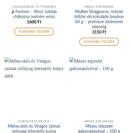
CHILISZÓSZOK ÉS FŰSZEREK
MÉZES ÉDESSÉGEK
🌶️ Fantom – Bhut Jolokia
MyBee Virágporos, mézzel
chiliszósz (extrém erős)
töltött étcsokoládé bonbon
60 g – prémium kézműves
5600
Ft
édesség
KOSÁRBA TESZEM
3150
Ft
KOSÁRBA TESZEM
KISKEDVENCEKNEK
MÉZES ÉDESSÉGEK
Méhecskés és Virágos szimat
Mézes tejszelet
szőnyeg interaktív kutya
gabonakávéval – 100 g