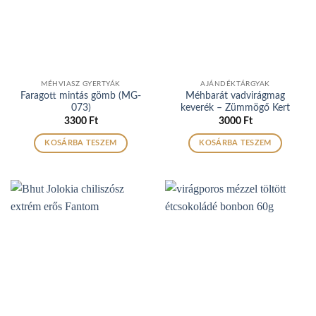
MÉHVIASZ GYERTYÁK
AJÁNDÉKTÁRGYAK
Faragott mintás gömb (MG-
Méhbarát vadvirágmag
073)
keverék – Zümmögő Kert
3300
Ft
3000
Ft
KOSÁRBA TESZEM
KOSÁRBA TESZEM