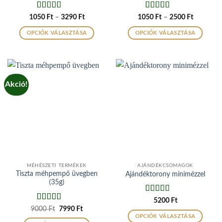
Értékelés:
5
Értékelés:
5
Ártartomány:
Ártartom
1050
Ft
–
3290
Ft
1050
Ft
–
2500
Ft
1050 Ft
1050 Ft
/ 5
/ 5
-
-
OPCIÓK VÁLASZTÁSA
OPCIÓK VÁLASZTÁSA
3290 Ft
2500 Ft
Ennek
Ennek
a
a
terméknek
terméknek
több
több
Akció!
variációja
variációja
van.
van.
A
A
változatok
változatok
a
a
termékoldalon
termékoldalon
választhatók
választhatók
ki
ki
MÉHÉSZETI TERMÉKEK
AJÁNDÉKCSOMAGOK
Tiszta méhpempő üvegben
Ajándéktorony minimézzel
(35g)
Értékelés:
5200
Ft
4.93
/ 5
Értékelés:
5
Original
Current
9000
Ft
7990
Ft
price
price
/ 5
OPCIÓK VÁLASZTÁSA
was:
is: