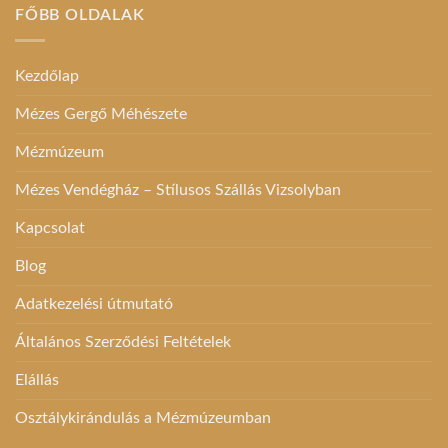
FŐBB OLDALAK
A
változatok
a
Kezdőlap
termékoldalon
választhatók
Mézes Gergő Méhészete
ki
Mézmúzeum
Mézes Vendégház – Stílusos Szállás Vizsolyban
Kapcsolat
Blog
Adatkezelési útmutató
Általános Szerződési Feltételek
Elállás
Osztálykirándulás a Mézmúzeumban