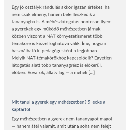
Egy jó osztálykirándulás akkor igazán értékes, ha
nem csak élmény, hanem beleilleszkedik a
tananyagba is. A méhészlátogatás pontosan ilyen:
a gyerekek egy működő méhészetben járnak,
közben viszont a NAT környezetismeret több
témaköre is kézzelfoghatóvá válik. Íme, hogyan
használható ki pedagógusként a legjobban.
Melyik NAT-témakörökhöz kapcsolódik? Egyetlen
látogatás alatt több tananyagrész is előkerül,
élőben: Rovarok, állatvilág — a méhek […]
Mit tanul a gyerek egy méhészetben? 5 lecke a
kaptártól
Egy méhészetben a gyerek nem tananyagot magol
— hanem átél valamit, amit utána soha nem felejt