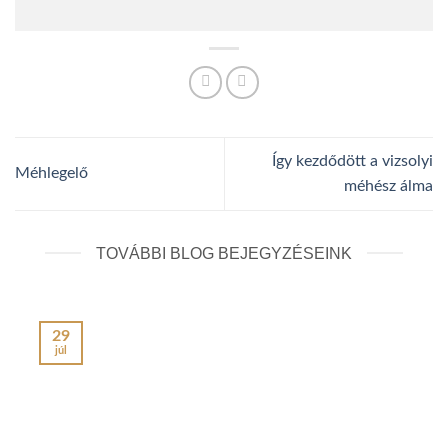
Így kezdődött a vizsolyi
Méhlegelő
méhész álma
TOVÁBBI BLOG BEJEGYZÉSEINK
29
júl
j