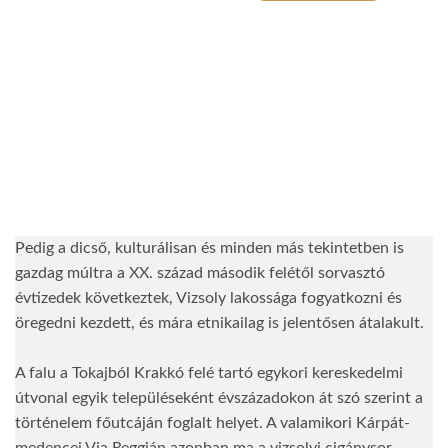
Pedig a dicső, kulturálisan és minden más tekintetben is
gazdag múltra a XX. század második felétől sorvasztó
évtizedek következtek, Vizsoly lakossága fogyatkozni és
öregedni kezdett, és mára etnikailag is jelentősen átalakult.
A falu a Tokajból Krakkó felé tartó egykori kereskedelmi
útvonal egyik településeként évszázadokon át szó szerint a
történelem főutcáján foglalt helyet. A valamikori Kárpát-