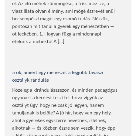
el. Az élő méhek zümmögése, a friss méz íze, a
viasz illata olyan élmény, ami mögé észrevétlenül
becsempészi magát egy csomó tudás. Nézzük,
pontosan mit tanul a gyerek egy méhészetben —
öt leckében. 1. Hogyan függ a mindennapi
ételünk a méhektől A […]
5 ok, amiért egy méhészet a legjobb tavaszi
osztálykirándulás
Közeleg a kirándulásszezon, és minden pedagógus
ugyanazt a kérdést teszi fel: hová vigyük az
osztályt úgy, hogy ne csak jó legyen, hanem
tanuljanak is belőle? A jó hír, hogy van egy hely,
ahol a gyerekek egyszerre nevetnek, ízlelnek,
alkotnak — és közben észre sem veszik, hogy épp
a NAT környezetismeret felét megtanulják. Ez