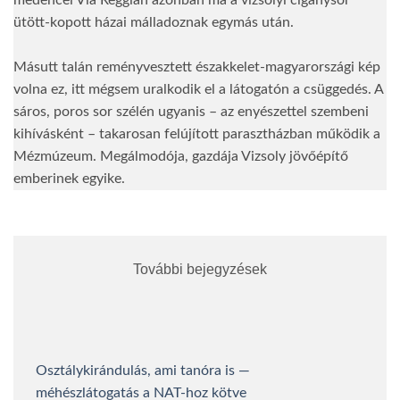
medencei Via Reggián azonban ma a vizsolyi cigánysor
ütött-kopott házai málladoznak egymás után.
Másutt talán reményvesztett északkelet-magyarországi kép
volna ez, itt mégsem uralkodik el a látogatón a csüggedés. A
sáros, poros sor szélén ugyanis – az enyészettel szembeni
kihívásként – takarosan felújított parasztházban működik a
Mézmúzeum. Megálmodója, gazdája Vizsoly jövőépítő
emberinek egyike.
További bejegyzések
Osztálykirándulás, ami tanóra is —
méhészlátogatás a NAT-hoz kötve