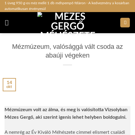
Skip
1 üveg 950 g-os méz mellé 1 db méhpempő féláron · A kedvezmény a kosárban
automatikusan érvényesül
to
content
Mézmúzeum, valósággá vált csoda az
abaúji végeken
14
okt
Mézmúzeum volt az álma, és meg is valósította Vizsolyban
Mézes Gergő, aki szerint igenis lehet helyben boldogulni.
A nemrég az Év Kiváló Méhészete címmel elismert családi