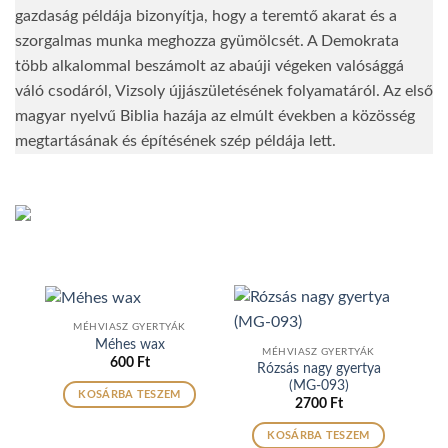
gazdaság példája bizonyítja, hogy a teremtő akarat és a
szorgalmas munka meghozza gyümölcsét. A Demokrata
több alkalommal beszámolt az abaúji végeken valósággá
váló csodáról, Vizsoly újjászületésének folyamatáról. Az első
magyar nyelvű Biblia hazája az elmúlt években a közösség
megtartásának és építésének szép példája lett.
MÉHVIASZ GYERTYÁK
Méhes wax
MÉHVIASZ GYERTYÁK
600
Ft
Rózsás nagy gyertya
(MG-093)
KOSÁRBA TESZEM
2700
Ft
KOSÁRBA TESZEM