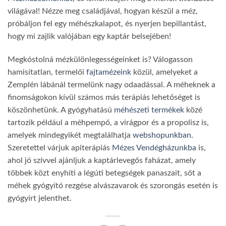
világával! Nézze meg családjával, hogyan készül a méz,
próbáljon fel egy méhészkalapot, és nyerjen bepillantást,
hogy mi zajlik valójában egy kaptár belsejében!
Megkóstolná mézkülönlegességeinket is? Válogasson
hamisítatlan, termelői
fajtamézeink
közül, amelyeket a
Zemplén lábánál termelünk nagy odaadással. A méheknek a
finomságokon kívül számos más terápiás lehetőséget is
köszönhetünk. A gyógyhatású
méhészeti termékek
közé
tartozik például a méhpempő, a virágpor és a propolisz is,
amelyek mindegyikét megtalálhatja
webshopunkban
.
Szeretettel várjuk apiterápiás
Mézes Vendégházunkba
is,
ahol jó szívvel ajánljuk a kaptárlevegős faházat, amely
többek közt enyhíti a légúti betegségek panaszait, sőt a
méhek gyógyító rezgése alvászavarok és szorongás esetén is
gyógyírt jelenthet.