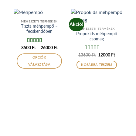
MÉHÉSZETI TERMÉKEK
Akció!
Akc
Tiszta méhpempő –
MÉHÉSZETI TERMÉKEK
fecskendőben
Propokids méhpempő
csomag
Értékelés:
5
Ártartomány:
8500
Ft
–
26000
Ft
8500 Ft
/ 5
Értékelés:
5
Original
Current
13600
Ft
12000
Ft
-
OPCIÓK
price
price
/ 5
26000 Ft
was:
is:
VÁLASZTÁSA
KOSÁRBA TESZEM
13600 Ft.
12000 Ft.
Ennek
a
terméknek
több
variációja
van.
A
változatok
a
termékoldalon
választhatók