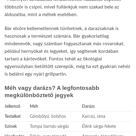
többször is csípni, mivel fullánkjuk nem szakad bele az
áldozatba, mint a méhek esetében.
Bár elsőre kellemetlennek tűnhetnek, a darazsaknak is
hasznosak a természet számára. Bár gyakorlatilag
mindenevők, nagy számban fogyasztanak más rovarokat,
például hernyókat és legyeket, így segítenek kordában
tartani a kártevőket. Fontos tehát az ökológiai
egyensúlyban betöltött szerepük, még ha ezt gyakran nehéz
is belátni egy nyári grillpartin.
Méh vagy darázs? A legfontosabb
megkülönböztető jegyek
Jellemző
Méh
Darázs
Testalkat
Gömbölyű, bolyhos
Karcsú, sima
Színek
Tompa barnás-sárgás
Élénk sárga-fekete