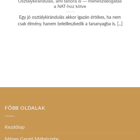
Osztálykirándulás, ami tanóra is — méhészlátogatás
a NAT-hoz kötve
Egy jó osztálykirándulás akkor igazán értékes, ha nem
csak élmény, hanem beleilleszkedik a tananyagba is. [...]
FŐBB OLDALAK
Kezdőlap
Mézes Gergő Méhészete