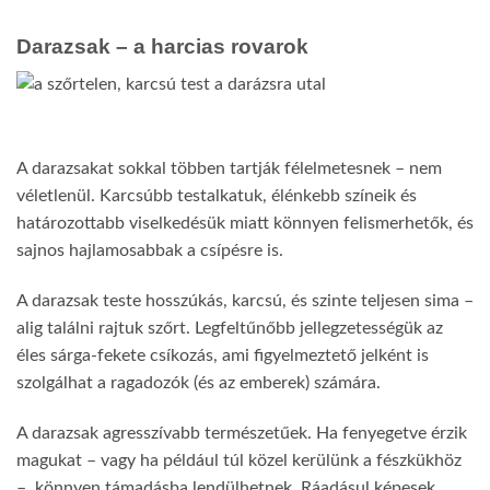
ki
Darazsak – a harcias rovarok
A darazsakat sokkal többen tartják félelmetesnek – nem
véletlenül. Karcsúbb testalkatuk, élénkebb színeik és
határozottabb viselkedésük miatt könnyen felismerhetők, és
sajnos hajlamosabbak a csípésre is.
A darazsak teste hosszúkás, karcsú, és szinte teljesen sima –
alig találni rajtuk szőrt. Legfeltűnőbb jellegzetességük az
éles sárga-fekete csíkozás, ami figyelmeztető jelként is
szolgálhat a ragadozók (és az emberek) számára.
A darazsak agresszívabb természetűek. Ha fenyegetve érzik
magukat – vagy ha például túl közel kerülünk a fészkükhöz
–, könnyen támadásba lendülhetnek. Ráadásul képesek