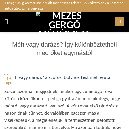
Skip
1 üveg 950 g-os méz mellé 1 db méhpempő féláron · A kedvezmény a kosárban
automatikusan érvényesül
to
content
Méh vagy darázs? Így különböztetheti
meg őket egymástól
15
ápr
Sokan azonnal megijednek, amikor egy zümmögő rovar
köröz a közelükben – pedig egyáltalán nem mindegy, hogy
méhről vagy darázsról van szó. A két rovar első ránézésre
hasonlónak tűnhet, de valójában egészen más a
viselkedésük, a megjelenésük, a természetben betöltött
szerepükről már nem is beszélve. Ha azonban tudjuk, hogy