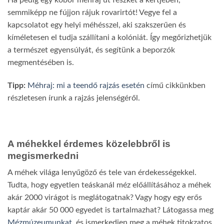
Ha pedig egy kóbor méhraj üt fészket a kertjében,
semmiképp ne fújjon rájuk rovarirtót! Vegye fel a
kapcsolatot egy helyi méhésszel, aki szakszerűen és
kíméletesen el tudja szállítani a kolóniát. Így megőrizhetjük
a természet egyensúlyát, és segítünk a beporzók
megmentésében is.
Tipp:
Méhraj: mi a teendő rajzás esetén
című cikkünkben
részletesen írunk a rajzás jelenségéről.
A méhekkel érdemes közelebbről is
megismerkedni
A méhek világa lenyűgöző és tele van érdekességekkel.
Tudta, hogy egyetlen teáskanál méz előállításához a méhek
akár 2000 virágot is meglátogatnak? Vagy hogy egy erős
kaptár akár 50 000 egyedet is tartalmazhat? Látogassa meg
Mézmúzeumunkat
, és ismerkedjen meg a méhek titokzatos