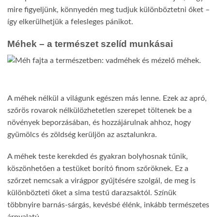
mire figyeljünk, könnyedén meg tudjuk különböztetni őket –
így elkerülhetjük a felesleges pánikot.
Méhek – a természet szelíd munkásai
A méhek nélkül a világunk egészen más lenne. Ezek az apró,
szőrös rovarok nélkülözhetetlen szerepet töltenek be a
növények beporzásában, és hozzájárulnak ahhoz, hogy
gyümölcs és zöldség kerüljön az asztalunkra.
A méhek teste kerekded és gyakran bolyhosnak tűnik,
köszönhetően a testüket borító finom szőröknek. Ez a
szőrzet nemcsak a virágpor gyűjtésére szolgál, de meg is
különbözteti őket a sima testű darazsaktól. Színük
többnyire barnás-sárgás, kevésbé élénk, inkább természetes