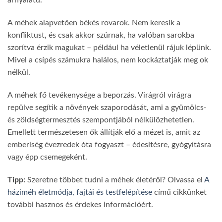
árnyalatú.
A méhek alapvetően békés rovarok. Nem keresik a
konfliktust, és csak akkor szúrnak, ha valóban sarokba
szorítva érzik magukat – például ha véletlenül rájuk lépünk.
Mivel a csípés számukra halálos, nem kockáztatják meg ok
nélkül.
A méhek fő tevékenysége a beporzás. Virágról virágra
repülve segítik a növények szaporodását, ami a gyümölcs-
és zöldségtermesztés szempontjából nélkülözhetetlen.
Emellett természetesen ők állítják elő a mézet is, amit az
emberiség évezredek óta fogyaszt – édesítésre, gyógyításra
vagy épp csemegeként.
Tipp:
Szeretne többet tudni a méhek életéről? Olvassa el
A
háziméh életmódja, fajtái és testfelépítése
című cikkünket
további hasznos és érdekes információért.