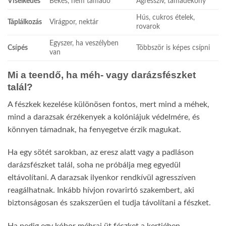
Viselkedés
Békés, nem támadó
Agresszív, támadékony
Hús, cukros ételek,
Táplálkozás
Virágpor, nektár
rovarok
Egyszer, ha veszélyben
Csípés
Többször is képes csípni
van
Mi a teendő, ha méh- vagy darázsfészket
talál?
A fészkek kezelése különösen fontos, mert mind a méhek,
mind a darazsak érzékenyek a kolóniájuk védelmére, és
könnyen támadnak, ha fenyegetve érzik magukat.
Ha egy sötét sarokban, az eresz alatt vagy a padláson
darázsfészket talál, soha ne próbálja meg egyedül
eltávolítani. A darazsak ilyenkor rendkívül agresszíven
reagálhatnak. Inkább hívjon rovarirtó szakembert, aki
biztonságosan és szakszerűen el tudja távolítani a fészket.