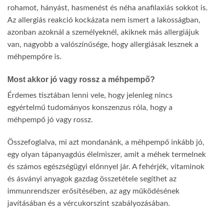
rohamot, hányást, hasmenést és néha anafilaxiás sokkot is.
Az allergiás reakció kockázata nem ismert a lakosságban,
azonban azoknál a személyeknél, akiknek más allergiájuk
van, nagyobb a valószínűsége, hogy allergiásak lesznek a
méhpempőre is.
Most akkor jó vagy rossz a méhpempő?
Érdemes tisztában lenni vele, hogy jelenleg nincs
egyértelmű tudományos konszenzus róla, hogy a
méhpempő jó vagy rossz.
Összefoglalva, mi azt mondanánk, a méhpempő inkább jó,
egy olyan tápanyagdús élelmiszer, amit a méhek termelnek
és számos egészségügyi előnnyel jár. A fehérjék, vitaminok
és ásványi anyagok gazdag összetétele segíthet az
immunrendszer erősítésében, az agy működésének
javításában és a vércukorszint szabályozásában.