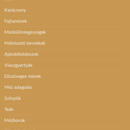
Karácsony
Fajtamézek
Mézkülönlegességek
Méhészeti termékek
Ajándékdobozok
Viaszgyertyák
Díszüveges mézek
Méz adagolás
Szörpök
Teák
Mézborok